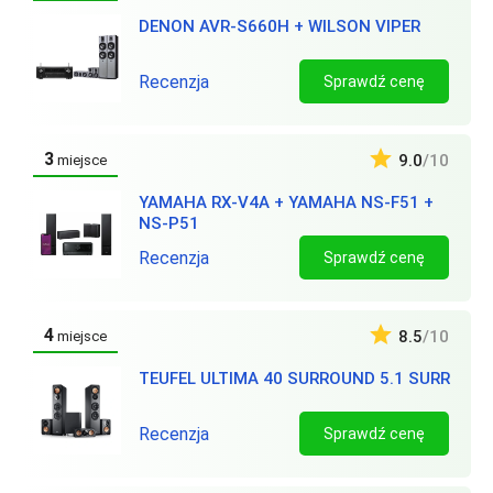
DENON AVR-S660H + WILSON VIPER
Recenzja
Sprawdź cenę
3
9.0
/10
miejsce
YAMAHA RX-V4A + YAMAHA NS-F51 +
NS-P51
Recenzja
Sprawdź cenę
4
8.5
/10
miejsce
TEUFEL ULTIMA 40 SURROUND 5.1 SURR
Recenzja
Sprawdź cenę