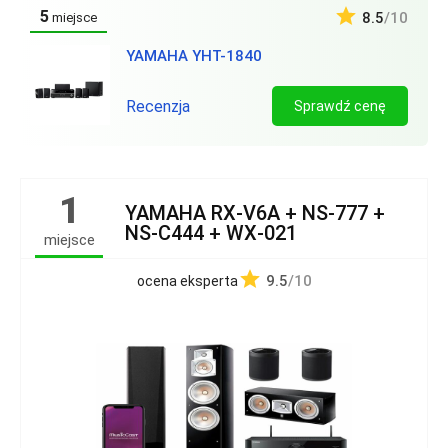
5
8.5
/10
miejsce
YAMAHA YHT-1840
Recenzja
Sprawdź cenę
1
YAMAHA RX‑V6A + NS‑777 +
NS‑C444 + WX‑021
miejsce
9.5
/10
ocena eksperta