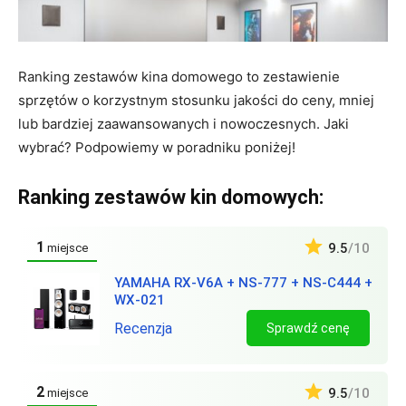
Ranking zestawów kina domowego to zestawienie
sprzętów o korzystnym stosunku jakości do ceny, mniej
lub bardziej zaawansowanych i nowoczesnych. Jaki
wybrać? Podpowiemy w poradniku poniżej!
Ranking zestawów kin domowych:
1
9.5
/10
miejsce
YAMAHA RX‑V6A + NS‑777 + NS‑C444 +
WX‑021
Recenzja
Sprawdź cenę
2
9.5
/10
miejsce