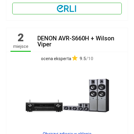
2
DENON AVR-S660H + Wilson
Viper
miejsce
9.5
/10
ocena eksperta
Obejrzyj zdjęcia w sklepie