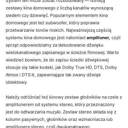
System ten może zostać rozbudowany — istnieją
zestawy kina domowego z liczbą kanałów wynoszącą
siedem czy dziewięć. Popularnym elementem kina
domowego jest też subwoofer, który poprawia
przetwarzanie tonów niskich. Najważniejszą częścią
systemu kina domowego jest natomiast
amplituner,
czyli
sprzęt odpowiedzialny za dekodowanie dźwięku
wielokanałowego zapisanego w ścieżce filmowej. Warto
wiedzieć bowiem, że do zapisu ścieżki dźwiękowej
stosuje się takie kodeki, jak Dolby True HD, DTS, Dolby
Atmos i DTS:X, zapewniające tak zwany dźwięk
obiektowy.
Należy odróżniać też kinowy zestaw głośników na czele z
amplitunerem od systemu stereo, który przeznaczony
jest do odtwarzania muzyki. Zestaw stereo składa się z
kolumn pasywnych, głośników oraz wzmacniacza lub
amplitunera stereo, czyli dwukanałowego.