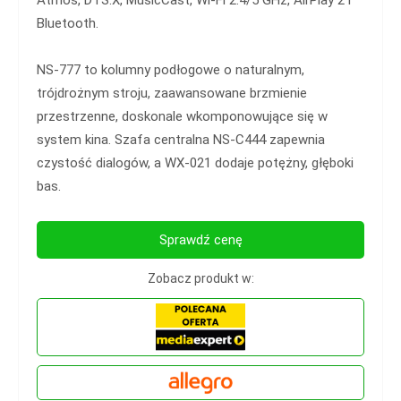
Atmos, DTS:X, MusicCast, Wi‑Fi 2.4/5 GHz, AirPlay 2 i
Bluetooth.
NS‑777 to kolumny podłogowe o naturalnym,
trójdrożnym stroju, zaawansowane brzmienie
przestrzenne, doskonale wkomponowujące się w
system kina. Szafa centralna NS‑C444 zapewnia
czystość dialogów, a WX‑021 dodaje potężny, głęboki
bas.
Sprawdź cenę
Zobacz produkt w: