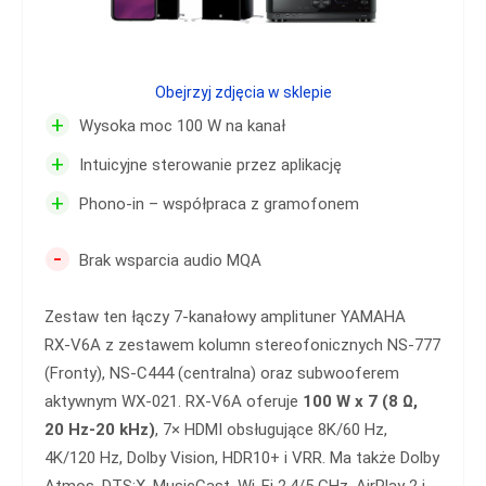
Obejrzyj zdjęcia w sklepie
+
Wysoka moc 100 W na kanał
+
Intuicyjne sterowanie przez aplikację
+
Phono-in – współpraca z gramofonem
-
Brak wsparcia audio MQA
Zestaw ten łączy 7‑kanałowy amplituner YAMAHA
RX‑V6A z zestawem kolumn stereofonicznych NS‑777
(Fronty), NS‑C444 (centralna) oraz subwooferem
aktywnym WX‑021. RX‑V6A oferuje
100 W x 7 (8 Ω,
20 Hz‑20 kHz)
, 7× HDMI obsługujące 8K/60 Hz,
4K/120 Hz, Dolby Vision, HDR10+ i VRR. Ma także Dolby