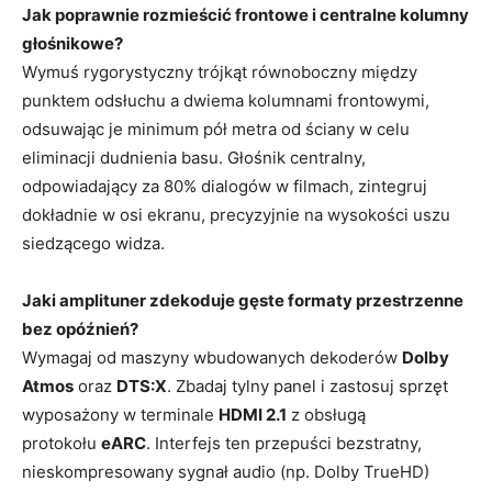
Jak poprawnie rozmieścić frontowe i centralne kolumny
głośnikowe?
Wymuś rygorystyczny trójkąt równoboczny między
punktem odsłuchu a dwiema kolumnami frontowymi,
odsuwając je minimum pół metra od ściany w celu
eliminacji dudnienia basu. Głośnik centralny,
odpowiadający za 80% dialogów w filmach, zintegruj
dokładnie w osi ekranu, precyzyjnie na wysokości uszu
siedzącego widza.
Jaki amplituner zdekoduje gęste formaty przestrzenne
bez opóźnień?
Wymagaj od maszyny wbudowanych dekoderów
Dolby
Atmos
oraz
DTS:X
. Zbadaj tylny panel i zastosuj sprzęt
wyposażony w terminale
HDMI 2.1
z obsługą
protokołu
eARC
. Interfejs ten przepuści bezstratny,
nieskompresowany sygnał audio (np. Dolby TrueHD)