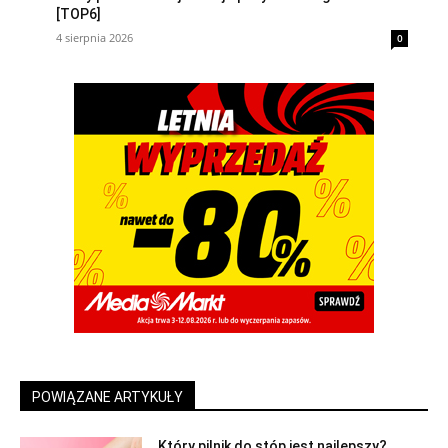
[TOP6]
4 sierpnia 2026
0
POWIĄZANE ARTYKUŁY
Który pilnik do stóp jest najlepszy?