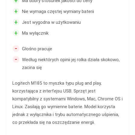
+
Ma dobry stosunek jakości do ceny
+
Nie wymaga częstej wymiany baterii
+
Jest wygodna w użytkowaniu
+
Ma wyłącznik
-
Głośno pracuje
-
Według niektórych opinii jej rolka działa skokowo,
zacina się
Logitech M185 to myszka typu plug and play,
korzystająca z interfejsu USB. Sprzęt jest
kompatybilny z systemami Windows, Mac, Chrome OS i
Linux. Zasilają go wymienne baterie. Model korzysta
jednak z wyłącznika i trybu automatycznego uśpienia,
co przekłada się na oszczędzanie energii.