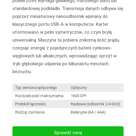
powierzchni wymaga gładkiego, matowego blatu lub
standardowej podkładki. Transmisja danych odbywa się
poprzez miniaturowy nanoodbiornik wpinany do
klasycznego portu USB-A w komputerze. Karter
uformowano w pełni symetrycznie, co czyni bryłę
uniwersalną. Maszyna ta pobiera znikomą ilość prądu,
czerpiąc energię z pojedynczych baterii cynkowo-
węglowych lub alkalicznych, wprowadzając sprzęt w
tryb głębokiego uśpienia po kilkunastu minutach
bezruchu.
Typ sensora optycznego
Optyczny
Rozdzielczość maksymalna
1600 DPI
Protokół łączności
Radiowa (odbiornik 2.4 GHz)
Rodzaj zasilania
Bateryjne (AA / AAA)
Sprawdź cenę