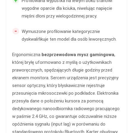
+
Profilowana wypustka na lewym boku stanowi
wygodne oparcie dla kciuka, niwelując napięcie
mięśni dłoni przy wielogodzinnej pracy.
-
Wymuszone profilowanie kategorycznie
dyskwalifikuje ten model dla osób leworęcznych.
Ergonomiczna
bezprzewodowa mysz gamingowa
,
której bryłę uformowano z myślą o użytkownikach
praworęcznych, spędzających długie godziny przed
ekranem monitora. Sercem urządzenia jest precyzyjny
sensor optyczny, który błyskawicznie rejestruje
przesunięcia mikrosoczewki po podkładce. Elektronika
przesyła dane o położeniu kursora za pomocą
dedykowanego nanoodbiornika radiowego pracującego
w paśmie 2.4 GHz, co gwarantuje odczuwalnie niższe
opóźnienia sygnału (input lag) w porównaniu do
standardowego protokołu Bluetooth. Karter obudowy