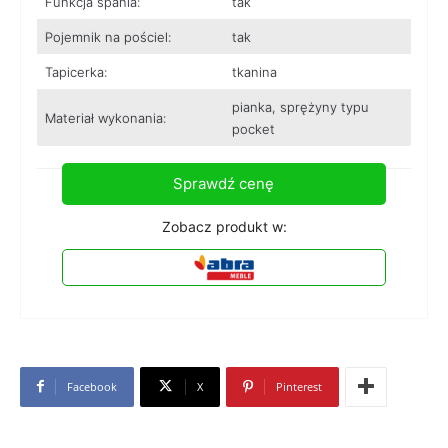
Funkcja spania:
tak
Pojemnik na pościel:
tak
Tapicerka:
tkanina
pianka, sprężyny typu
Materiał wykonania:
pocket
Sprawdź cenę
Zobacz produkt w:
Facebook
X
Pinterest