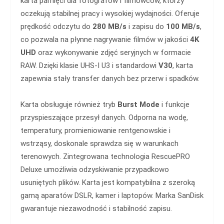
karta pamięci dla fotografów i filmowców, którzy
oczekują stabilnej pracy i wysokiej wydajności. Oferuje
prędkość odczytu do
280 MB/s
i zapisu do
100 MB/s
,
co pozwala na płynne nagrywanie filmów w jakości
4K
UHD
oraz wykonywanie zdjęć seryjnych w formacie
RAW. Dzięki klasie UHS-I U3 i standardowi
V30
, karta
zapewnia stały transfer danych bez przerw i spadków.
Karta obsługuje również tryb
Burst Mode
i funkcje
przyspieszające przesył danych. Odporna na wodę,
temperatury, promieniowanie rentgenowskie i
wstrząsy, doskonale sprawdza się w warunkach
terenowych. Zintegrowana technologia RescuePRO
Deluxe umożliwia odzyskiwanie przypadkowo
usuniętych plików. Karta jest kompatybilna z szeroką
gamą aparatów DSLR, kamer i laptopów. Marka SanDisk
gwarantuje niezawodność i stabilność zapisu.