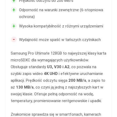
+
Prędkość odczytu do 200 MB/s
+
Odporność na warunki zewnętrzne (6-stopniowa
ochrona)
+
Wysoka kompatybilność z różnymi urządzeniami
-
Wydajność może spaść w tańszych czytnikach
Samsung Pro Ultimate 128GB to najwyższej klasy karta
microSDXC dla wymagających użytkowników.
Obsługuje standardy
U3, V30 i A2
, co pozwala na
szybki zapis wideo
4K UHD
i efektywne uruchamianie
aplikacji. Prędkość odczytu sięga
200 MB/s
, a zapis to
aż
130 MB/s
, co czyni ją jedną z najszybszych kart w
swojej klasie. Oferuje pełną odporność na wodę,
temperatury, promieniowanie rentgenowskie i upadki.
Znakomicie sprawdza się w smartfonach, kamerach