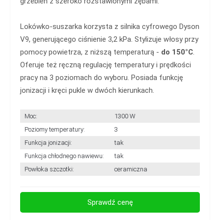
grzebień z szeroko rozstawionymi zębami.
Lokówko-suszarka korzysta z silnika cyfrowego Dyson
V9, generującego ciśnienie 3,2 kPa. Stylizuje włosy przy
pomocy powietrza, z niższą temperaturą -
do 150°C
.
Oferuje też ręczną regulację temperatury i prędkości
pracy na 3 poziomach do wyboru. Posiada funkcję
jonizacji i kręci pukle w dwóch kierunkach.
Moc:
1300 W
Poziomy temperatury:
3
Funkcja jonizacji:
tak
Funkcja chłodnego nawiewu:
tak
Powłoka szczotki:
ceramiczna
Sprawdź cenę