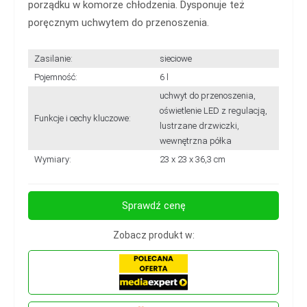
porządku w komorze chłodzenia. Dysponuje też
poręcznym uchwytem do przenoszenia.
Zasilanie:
sieciowe
Pojemność:
6 l
uchwyt do przenoszenia,
oświetlenie LED z regulacją,
Funkcje i cechy kluczowe:
lustrzane drzwiczki,
wewnętrzna półka
Wymiary:
23 x 23 x 36,3 cm
Sprawdź cenę
Zobacz produkt w: