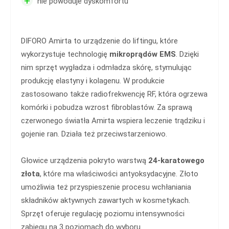
+
nie powoduje dyskomfortu
DIFORO Amirta to urządzenie do liftingu, które
wykorzystuje technologię
mikroprądów EMS
. Dzięki
nim sprzęt wygładza i odmładza skórę, stymulując
produkcję elastyny i kolagenu. W produkcie
zastosowano także radiofrekwencję RF, która ogrzewa
komórki i pobudza wzrost fibroblastów. Za sprawą
czerwonego światła Amirta wspiera leczenie trądziku i
gojenie ran. Działa też przeciwstarzeniowo.
Głowice urządzenia pokryto warstwą
24-karatowego
złota
, które ma właściwości antyoksydacyjne. Złoto
umożliwia też przyspieszenie procesu wchłaniania
składników aktywnych zawartych w kosmetykach.
Sprzęt oferuje regulację poziomu intensywności
zabiegu na 3 poziomach do wyboru.