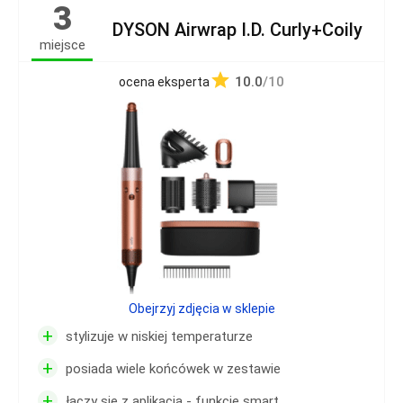
3
DYSON Airwrap I.D. Curly+Coily
miejsce
10.0
/10
ocena eksperta
Obejrzyj zdjęcia w sklepie
+
stylizuje w niskiej temperaturze
+
posiada wiele końcówek w zestawie
+
łączy się z aplikacją - funkcje smart