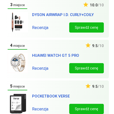
3
10.0
/10
miejsce
DYSON AIRWRAP I.D. CURLY+COILY
Recenzja
Sprawdź cenę
4
9.5
/10
miejsce
HUAWEI WATCH GT 5 PRO
Recenzja
Sprawdź cenę
5
9.5
/10
miejsce
POCKETBOOK VERSE
Recenzja
Sprawdź cenę