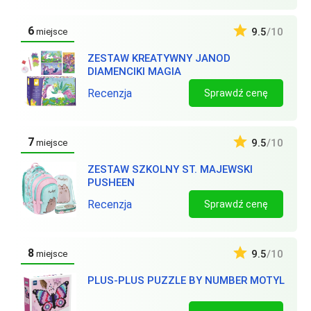
6
9.5
/10
miejsce
ZESTAW KREATYWNY JANOD
DIAMENCIKI MAGIA
Recenzja
Sprawdź cenę
7
9.5
/10
miejsce
ZESTAW SZKOLNY ST. MAJEWSKI
PUSHEEN
Recenzja
Sprawdź cenę
8
9.5
/10
miejsce
PLUS-PLUS PUZZLE BY NUMBER MOTYL