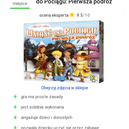
do Pociągu: Pierwsza podróż
miejsce
9.5
/10
ocena eksperta
Obejrzyj zdjęcia w sklepie
+
gra ma proste zasady
+
jest solidnie wykonana
+
angażuje dzieci i dorosłych
+
pozwala dziecku uczyć się przez zabawę