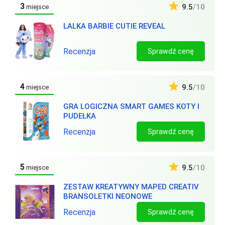
3
9.5
/10
miejsce
LALKA BARBIE CUTIE REVEAL
Recenzja
Sprawdź cenę
4
9.5
/10
miejsce
GRA LOGICZNA SMART GAMES KOTY I
PUDEŁKA
Recenzja
Sprawdź cenę
5
9.5
/10
miejsce
ZESTAW KREATYWNY MAPED CREATIV
BRANSOLETKI NEONOWE
Recenzja
Sprawdź cenę