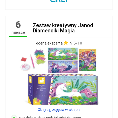
6
Zestaw kreatywny Janod
Diamenciki Magia
miejsce
9.5
/10
ocena eksperta
Obejrzyj zdjęcia w sklepie
+
ma dobry stosunek jakości do ceny