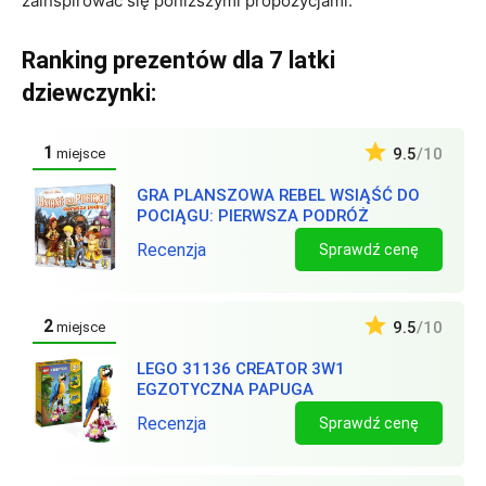
zainspirować się poniższymi propozycjami:
Ranking prezentów dla 7 latki
dziewczynki:
1
9.5
/10
miejsce
GRA PLANSZOWA REBEL WSIĄŚĆ DO
POCIĄGU: PIERWSZA PODRÓŻ
Recenzja
Sprawdź cenę
2
9.5
/10
miejsce
LEGO 31136 CREATOR 3W1
EGZOTYCZNA PAPUGA
Recenzja
Sprawdź cenę