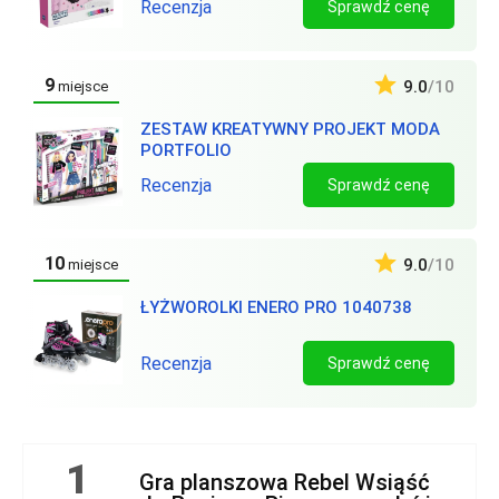
Recenzja
Sprawdź cenę
9
9.0
/10
miejsce
ZESTAW KREATYWNY PROJEKT MODA
PORTFOLIO
Recenzja
Sprawdź cenę
10
9.0
/10
miejsce
ŁYŻWOROLKI ENERO PRO 1040738
Recenzja
Sprawdź cenę
1
Gra planszowa Rebel Wsiąść