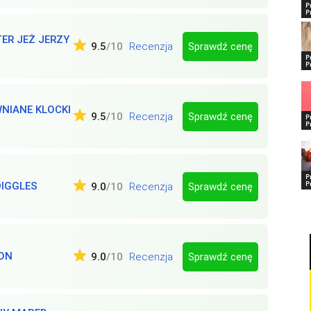
P
P
ER JEŻ JERZY
Sprawdź cenę
9.5
/10
Recenzja
P
P
NIANE KLOCKI
Sprawdź cenę
9.5
/10
Recenzja
P
P
P
P
DIGGLES
Sprawdź cenę
9.0
/10
Recenzja
GON
Sprawdź cenę
9.0
/10
Recenzja