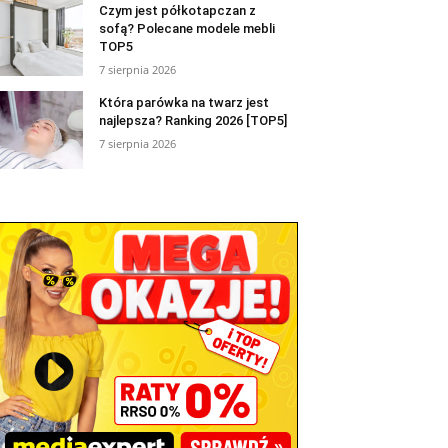
Czym jest półkotapczan z
sofą? Polecane modele mebli
TOP5
7 sierpnia 2026
Która parówka na twarz jest
najlepsza? Ranking 2026 [TOP5]
7 sierpnia 2026