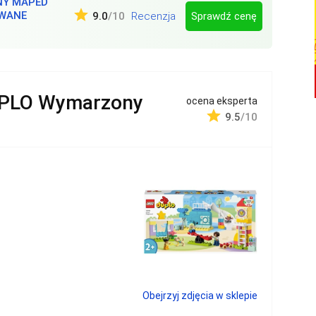
NY MAPED
OWANE
Sprawdź cenę
9.0
/10
Recenzja
PLO Wymarzony
ocena eksperta
9.5
/10
Obejrzyj zdjęcia w sklepie