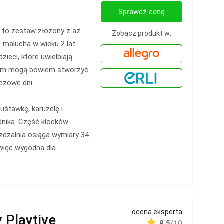
Sprawdź cenę
to zestaw złożony z aż
Zobacz produkt w:
malucha w wieku 2 lat.
ieci, które uwielbiają
ckom mogą bowiem stworzyć
czowe dni.
uśtawkę, karuzelę i
odnika. Część klocków
żdżalnia osiąga wymiary 34
więc wygodna dla
ocena eksperta
 Playtive
9.5
/10