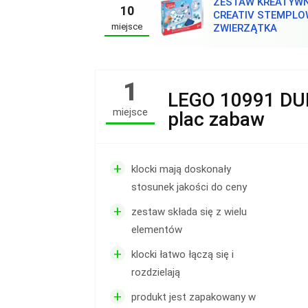
ZESTAW KREATYW
10
CREATIV STEMPL
miejsce
ZWIERZĄTKA
1
LEGO 10991 DU
miejsce
plac zabaw
+
klocki mają doskonały
stosunek jakości do ceny
+
zestaw składa się z wielu
elementów
+
klocki łatwo łączą się i
rozdzielają
+
produkt jest zapakowany w