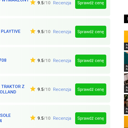
Sprawdź cenę
9.5
/10
Recenzja
 PLAYTIVE
Sprawdź cenę
9.5
/10
Recenzja
P
P
708
Sprawdź cenę
9.5
/10
Recenzja
P
P
 TRAKTOR Z
P
Sprawdź cenę
9.5
/10
Recenzja
P
HOLLAND
P
P
ESOŁE
Sprawdź cenę
9.5
/10
Recenzja
4