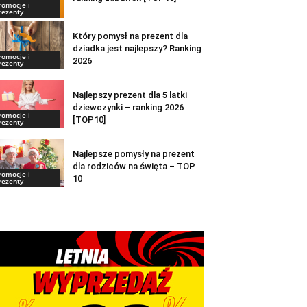
romocje i
rezenty
Który pomysł na prezent dla
dziadka jest najlepszy? Ranking
romocje i
2026
rezenty
Najlepszy prezent dla 5 latki
dziewczynki – ranking 2026
romocje i
[TOP10]
rezenty
Najlepsze pomysły na prezent
dla rodziców na święta – TOP
romocje i
10
rezenty