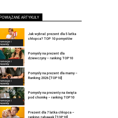
POWIĄZANE ARTYKUŁY
Jak wybrać prezent dla 5 latka
chłopca? TOP 10 pomysłów
romocje i
rezenty
Pomysły na prezent dla
dziewczyny – ranking TOP10
romocje i
rezenty
Pomysły na prezent dla mamy –
Ranking 2026 [TOP10]
romocje i
rezenty
Pomysły na prezenty na święta
pod choinkę – ranking TOP10
romocje i
rezenty
Prezent dla 7 latka chłopca –
ranking zabawek [TOP10]