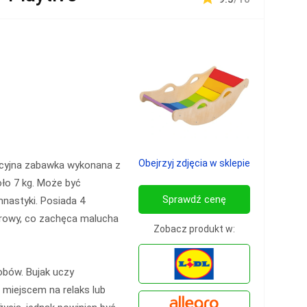
Obejrzyj zdjęcia w sklepie
nkcyjna zabawka wykonana z
oło 7 kg. Może być
Sprawdź cenę
mnastyki. Posiada 4
orowy, co zachęca malucha
Zobacz produkt w:
bów. Bujak uczy
miejscem na relaks lub