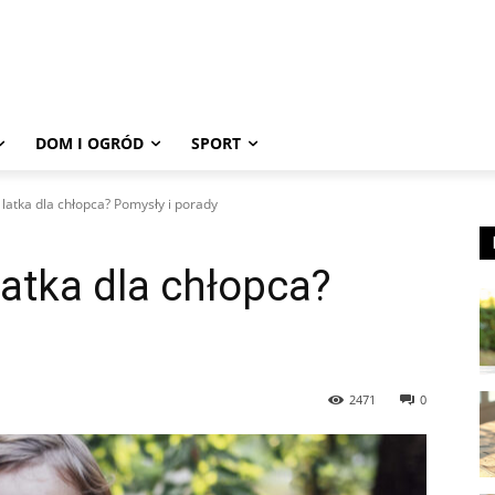
DOM I OGRÓD
SPORT
2 latka dla chłopca? Pomysły i porady
latka dla chłopca?
2471
0