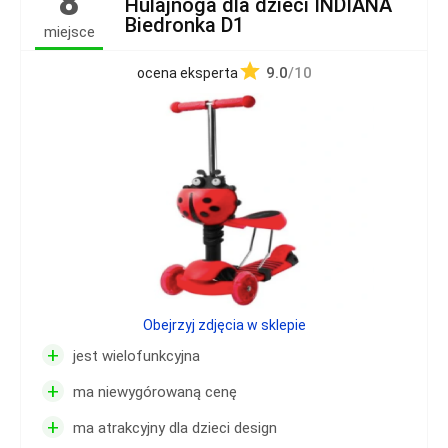
8
Hulajnoga dla dzieci INDIANA
Biedronka D1
miejsce
9.0
/10
ocena eksperta
Obejrzyj zdjęcia w sklepie
+
jest wielofunkcyjna
+
ma niewygórowaną cenę
+
ma atrakcyjny dla dzieci design