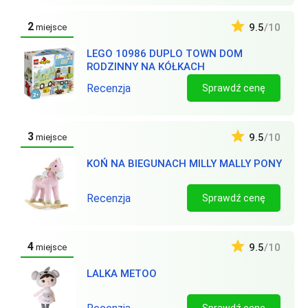
2
9.5
/10
miejsce
LEGO 10986 DUPLO TOWN DOM
RODZINNY NA KÓŁKACH
Recenzja
Sprawdź cenę
3
9.5
/10
miejsce
KOŃ NA BIEGUNACH MILLY MALLY PONY
Recenzja
Sprawdź cenę
4
9.5
/10
miejsce
LALKA METOO