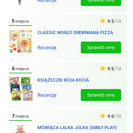
Recenzja
Sprawdź cenę
5
9.5
/10
miejsce
CLASSIC WORLD DREWNIANA PIZZA
Recenzja
Sprawdź cenę
6
9.5
/10
miejsce
KSIĄŻECZKI KICIA KOCIA
Recenzja
Sprawdź cenę
7
9.0
/10
miejsce
MÓWIĄCA LALKA JULKA (SMILY PLAY)