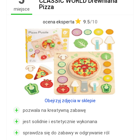
CLASSIC WORLD Drewniana
Pizza
miejsce
9.5
/10
ocena eksperta
Obejrzyj zdjęcia w sklepie
+
pozwala na kreatywną zabawę
+
jest solidnie i estetycznie wykonana
+
sprawdza się do zabawy w odgrywanie ról