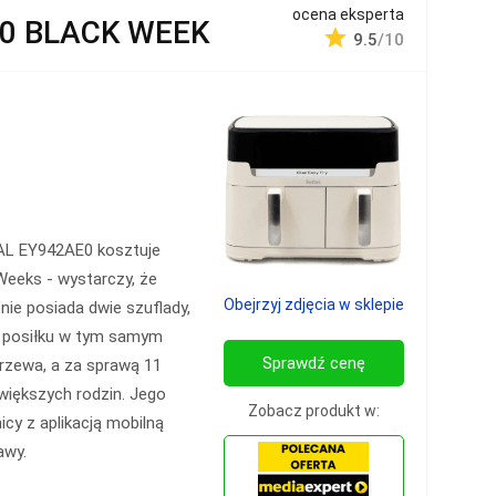
ocena eksperta
E0 BLACK WEEK
9.5
/10
AL EY942AE0 kosztuje
eeks - wystarczy, że
Obejrzyj zdjęcia w sklepie
ie posiada dwie szuflady,
i posiłku w tym samym
Sprawdź cenę
rzewa, a za sprawą 11
większych rodzin. Jego
Zobacz produkt w:
icy z aplikacją mobilną
awy.