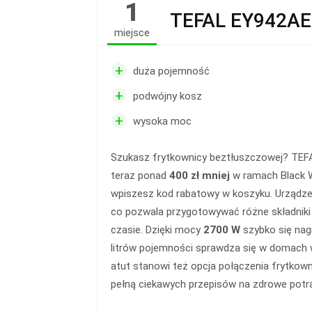
1
TEFAL EY942A
miejsce
+
duża pojemność
+
podwójny kosz
+
wysoka moc
Szukasz frytkownicy beztłuszczowej? TEF
teraz ponad
400 zł mniej
w ramach Black W
wpiszesz kod rabatowy w koszyku. Urządzen
co pozwala przygotowywać różne składnik
czasie. Dzięki mocy
2700 W
szybko się nag
litrów pojemności sprawdza się w domach 
atut stanowi też opcja połączenia frytkown
pełną ciekawych przepisów na zdrowe potr