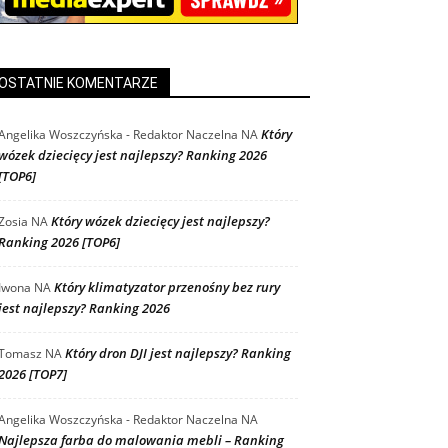
OSTATNIE KOMENTARZE
Który
Angelika Woszczyńska - Redaktor Naczelna
NA
wózek dziecięcy jest najlepszy? Ranking 2026
[TOP6]
Który wózek dziecięcy jest najlepszy?
Zosia
NA
Ranking 2026 [TOP6]
Który klimatyzator przenośny bez rury
Iwona
NA
jest najlepszy? Ranking 2026
Który dron DJI jest najlepszy? Ranking
Tomasz
NA
2026 [TOP7]
Angelika Woszczyńska - Redaktor Naczelna
NA
Najlepsza farba do malowania mebli – Ranking