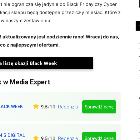
nie ogranicza się jedynie do Black Friday czy Cyber
ikacji sklepu będą dostępne przez cały miesiąc. Które z
 w naszym zestawieniu!
aktualizowany jest codziennie rano! Wracaj do nas,
co z najlepszymi ofertami.
 listę okazji Black Week
k w Media Expert
:
LACK WEEK
Sprawdź cenę
9.5
/10
Recenzja
 5 DIGITAL
Sprawdź cenę
9.5
/10
Recenzja