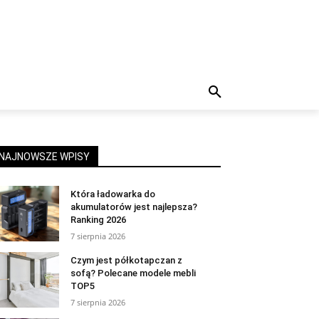
NAJNOWSZE WPISY
Która ładowarka do
akumulatorów jest najlepsza?
Ranking 2026
7 sierpnia 2026
Czym jest półkotapczan z
sofą? Polecane modele mebli
TOP5
7 sierpnia 2026