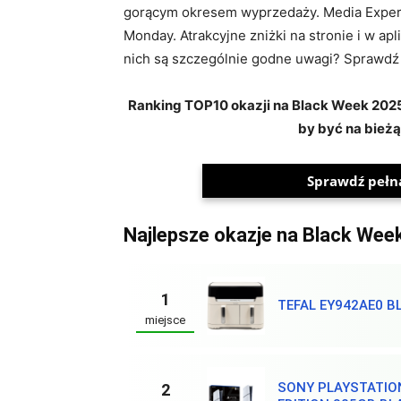
gorącym okresem wyprzedaży. Media Expert 
Monday. Atrakcyjne zniżki na stronie i w apl
nich są szczególnie godne uwagi? Sprawdź
Ranking TOP10 okazji na Black Week 2025 
by być na bieżą
Sprawdź pełną
Najlepsze okazje na Black Wee
1
TEFAL EY942AE0 B
miejsce
SONY PLAYSTATION
2