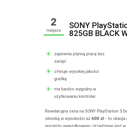
2
SONY PlayStation
miejsce
825GB BLACK 
+
zapewnia płynną pracę bez
zacięć
+
oferuje wysokiej jakości
grafikę
+
ma bardzo wygodny w
użytkowaniu kontroler
Rewelacyjna cena na SONY PlayStation 5 Dig
obniżką w wysokości aż
600 zł
- to okazja
prezentu gwiazdkowego. Urządzenie jest w 