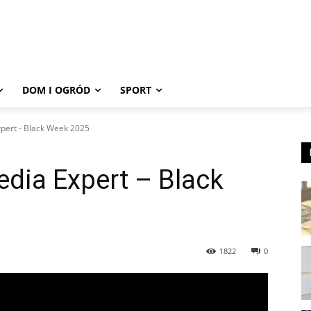
DOM I OGRÓD
SPORT
pert - Black Week 2025
dia Expert – Black
1822
0