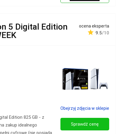
 5 Digital Edition
ocena eksperta
WEEK
9.5
/10
Obejrzyj zdjęcia w sklepie
ital Edition 825 GB - z
Sprawdź cenę
 na zakup idealnego
pełni cyfrowe (nie posiada