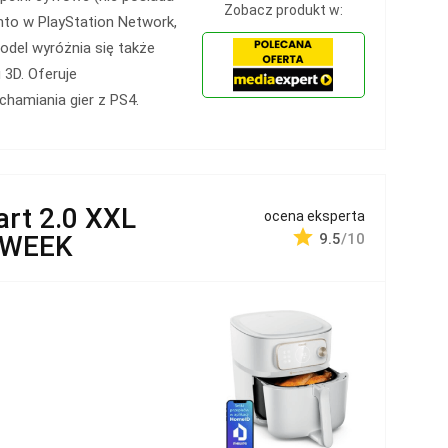
Zobacz produkt w:
nto w PlayStation Network,
Model wyróżnia się także
 3D. Oferuje
hamiania gier z PS4.
art 2.0 XXL
ocena eksperta
 WEEK
9.5
/10