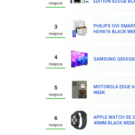
EDITION 825GB BL
miejsce
PHILIPS OVI SMART
3
HD9876 BLACK WE
miejsce
4
SAMSUNG QE65Q6F
miejsce
MOTOROLA EDGE 6
5
WEEK
miejsce
APPLE WATCH SE 
6
40MM BLACK WEEK
miejsce