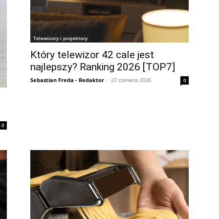
Telewizory i projektory
Który telewizor 42 cale jest
najlepszy? Ranking 2026 [TOP7]
Sebastian Freda - Redaktor
-
27 czerwca 2026
0
0