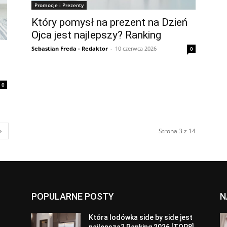
Promocje i Prezenty
Który pomysł na prezent na Dzień
Ojca jest najlepszy? Ranking
Sebastian Freda - Redaktor
-
10 czerwca 2026
0
0
Strona 3 z 14
POPULARNE POSTY
N
a
Która lodówka side by side jest