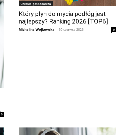
Chemia gospodarcza
Który płyn do mycia podłóg jest
najlepszy? Ranking 2026 [TOP6]
Michalina Wojkowska
-
30 czerwca 2026
0
?
6
0