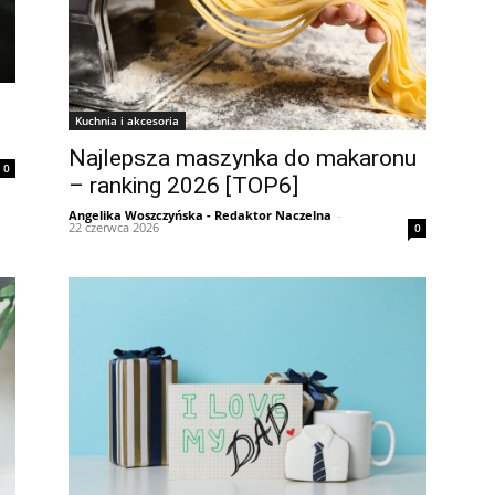
Kuchnia i akcesoria
Najlepsza maszynka do makaronu
0
– ranking 2026 [TOP6]
Angelika Woszczyńska - Redaktor Naczelna
-
22 czerwca 2026
0