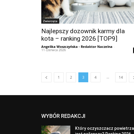
Zwierzęta
Najlepszy dozownik karmy dla
kota – ranking 2026 [TOP9]
Angelika Woszczyńska - Redaktor Naczelna
-
11 czerwca 2026
...
1
2
3
4
14
WYBÓR REDAKCJI
Który oczyszczacz powietrz