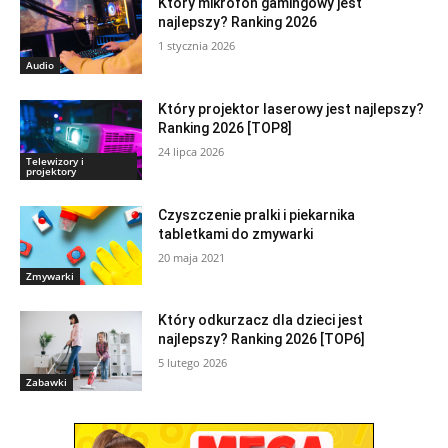
Który mikrofon gamingowy jest
najlepszy? Ranking 2026
1 stycznia 2026
Audio
Który projektor laserowy jest najlepszy?
Ranking 2026 [TOP8]
24 lipca 2026
Telewizory i
projektory
Czyszczenie pralki i piekarnika
tabletkami do zmywarki
20 maja 2021
Zmywarki
Który odkurzacz dla dzieci jest
najlepszy? Ranking 2026 [TOP6]
5 lutego 2026
Zabawki