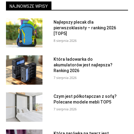
NAJNOWSZE WPISY
Najlepszy plecak dla
pierwszoklasisty – ranking 2026
[TOP5]
8 sierpnia 2026
Która ładowarka do
akumulatorów jest najlepsza?
Ranking 2026
7 sierpnia 2026
Czym jest półkotapczan z sofą?
Polecane modele mebli TOP5
7 sierpnia 2026
Która parówka na twarz jest