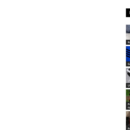
K
G
U
P
o
P