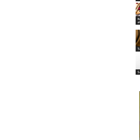
K
a
T
S