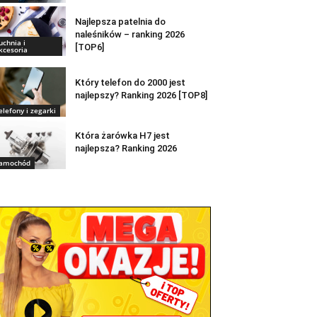
Najlepsza patelnia do
naleśników – ranking 2026
uchnia i
[TOP6]
kcesoria
Który telefon do 2000 jest
najlepszy? Ranking 2026 [TOP8]
elefony i zegarki
Która żarówka H7 jest
najlepsza? Ranking 2026
amochód