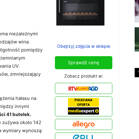
zema niezależnymi
odzajów wina.
Obejrzyj zdjęcia w sklepie
wilgotność pomiędzy
yciemnianym
Sprawdź cenę
wania UV.
sów, zmniejszający
Zobacz produkt w:
tężenia hałasu na
między innymi
ci 41 butelek.
e zużywa około 142
 a wymiary wynoszą: