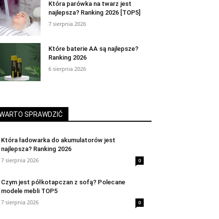
Która parówka na twarz jest
najlepsza? Ranking 2026 [TOP5]
7 sierpnia 2026
Które baterie AA są najlepsze?
Ranking 2026
6 sierpnia 2026
WARTO SPRAWDZIĆ
Która ładowarka do akumulatorów jest
najlepsza? Ranking 2026
7 sierpnia 2026
0
Czym jest półkotapczan z sofą? Polecane
modele mebli TOP5
7 sierpnia 2026
0