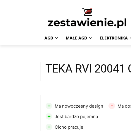
AGD
MAŁE AGD
ELEKTRONIKA
TEKA RVI 20041
+
-
Ma nowoczesny design
Ma do
+
Jest bardzo pojemna
+
Cicho pracuje