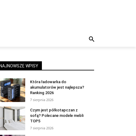
NAJNOWSZE WPISY
Która ładowarka do
akumulatorów jest najlepsza?
Ranking 2026
7 sierpnia 2026
Czym jest półkotapczan z
sofą? Polecane modele mebli
TOP5
7 sierpnia 2026