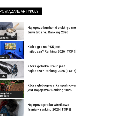
POWIĄZANE ARTYKUŁY
Najlepsze kuchenki elektryczne
turystyczne. Ranking 2026
uchenki
Która gra na PS5 jest
najlepsza? Ranking 2026 [TOP7]
aming
Która golarka Braun jest
najlepsza? Ranking 2026 [TOP6]
roda
Która glebogryzarka spalinowa
jest najlepsza? Ranking 2026
orządki w
grodzie
Najlepsza pralka wirnikowa
frania – ranking 2026 [TOP8]
ralki