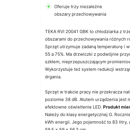
+
Oferuje trzy niezależne
obszary przechowywania
TEKA RVI 20041 GBK to chłodziarka z tr
obszarami do przechowywania różnych r
Sprzęt utrzymuje zadaną temperaturę i 
55 a 75%. Ma drzwiczki z podwójnie prz
szkłem, nieprzepuszczającym promienio
Wykorzystuje też system redukcji wstrzą
drgania.
Sprzęt w trakcie pracy nie przekracza na
poziomie 38 dB. Atutem urządzenia jest 
efektowne oświetlenie LED.
Produkt mieś
Należy do klasy energetycznej G. Roczni
kWh energii. Jego pojemność to 83 litry,
59,5 x 59 x 56,3 cm.