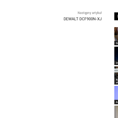
Następny artykuł
DEWALT DCF900N-XJ
G
I
K
a
A