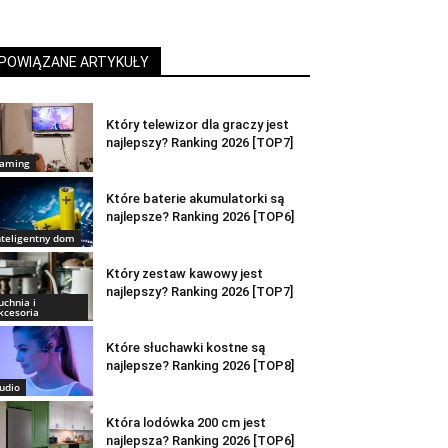
POWIĄZANE ARTYKUŁY
Który telewizor dla graczy jest
najlepszy? Ranking 2026 [TOP7]
aming
Które baterie akumulatorki są
najlepsze? Ranking 2026 [TOP6]
nteligentny dom
Który zestaw kawowy jest
najlepszy? Ranking 2026 [TOP7]
uchnia i
kcesoria
Które słuchawki kostne są
najlepsze? Ranking 2026 [TOP8]
udio
Która lodówka 200 cm jest
najlepsza? Ranking 2026 [TOP6]