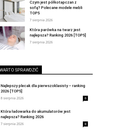
Czym jest półkotapczan z
sofą? Polecane modele mebli
TOP5
7 sierpnia 2026
Która parówka na twarz jest
najlepsza? Ranking 2026 [TOP5]
7 sierpnia 2026
WARTO SPRAWDZIĆ
Najlepszy plecak dla pierwszoklasisty – ranking
2026 [TOP5]
8 sierpnia 2026
0
Która ładowarka do akumulatorów jest
najlepsza? Ranking 2026
7 sierpnia 2026
0