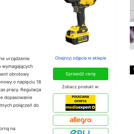
Obejrzyj zdjęcia w sklepie
e urządzenie
o wymagających
Sprawdź cenę
ment obrotowy
onowy o napięciu 18
Zobacz produkt w:
as pracy. Regulacja
jne dopasowanie
atnych połączeń do
orną na