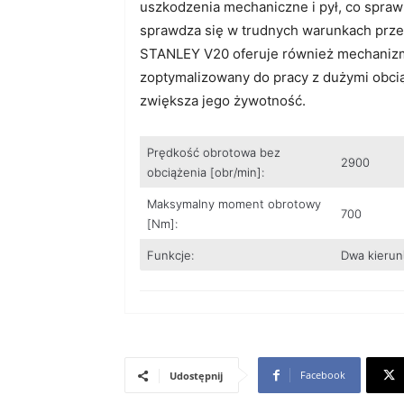
uszkodzenia mechaniczne i pył, co sprawi
sprawdza się w trudnych warunkach prz
STANLEY V20 oferuje również mechaniz
zoptymalizowany do pracy z dużymi obci
zwiększa jego żywotność.
Prędkość obrotowa bez
2900
obciążenia [obr/min]:
Maksymalny moment obrotowy
700
[Nm]:
Funkcje:
Dwa kierun
Facebook
Udostępnij