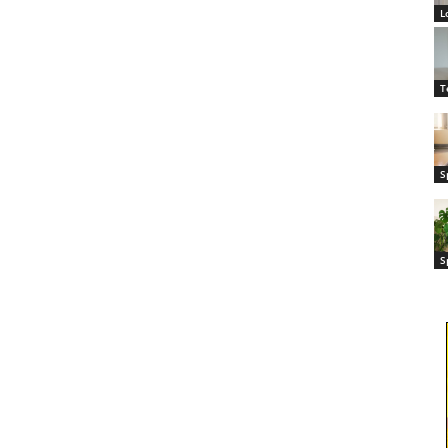
L
T
S
S