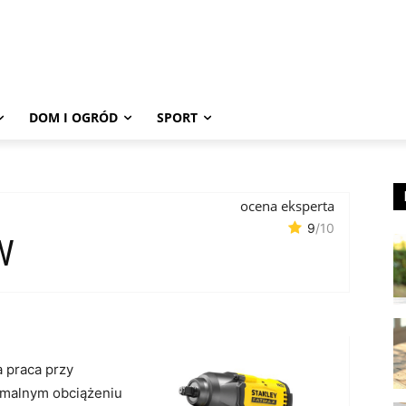
DOM I OGRÓD
SPORT
ocena eksperta
9
/10
W
 praca przy
malnym obciążeniu