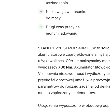
uszkodzenia
+
Niska waga w stosunku
do mocy
+
Długi czas pracy na
jednym ładowaniu
STANLEY V20 SFMCF940M1-QW to solidn
akumulatorowe zaprojektowane z myślą 
użytkownikach. Oferuje maksymalny mo
wynoszący
700 Nm
. Akumulator litowo-j
V zapewnia niezawodność i wydłużony cz
prędkości obrotowej umożliwia precyzy
parametrów do rodzaju zadania, od delik
mocno zapieczonych elementów.
Urządzenie wyposażono w obudowę odp