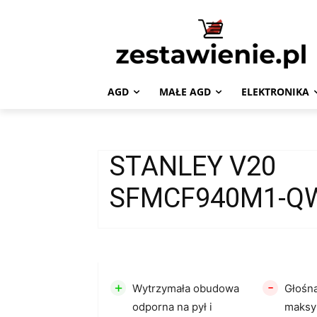
AGD
MAŁE AGD
ELEKTRONIKA
STANLEY V20
SFMCF940M1-Q
+
-
Wytrzymała obudowa
Głośna
odporna na pył i
maksy