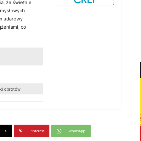
a, że świetnie
emysłowych.
m udarowy
ążeniami, co
ki obrotów
X
Pinterest
WhatsApp