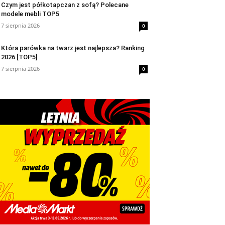
Czym jest półkotapczan z sofą? Polecane
modele mebli TOP5
7 sierpnia 2026
0
Która parówka na twarz jest najlepsza? Ranking
2026 [TOP5]
7 sierpnia 2026
0