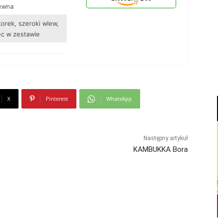
zewna
orek, szeroki wlew,
ec w zestawie
X
Pinterest
WhatsApp
Następny artykuł
KAMBUKKA Bora