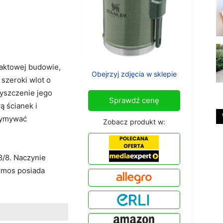
paktowej budowie,
Obejrzyj zdjęcia w sklepie
 szeroki wlot o
zyszczenie jego
Sprawdź cenę
ą ścianek i
zymywać
Zobacz produkt w:
8/8. Naczynie
rmos posiada