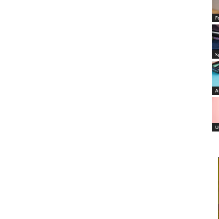
F
S
A
U