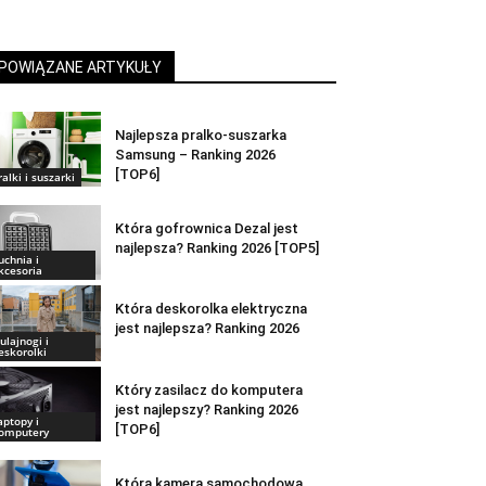
POWIĄZANE ARTYKUŁY
Najlepsza pralko-suszarka
Samsung – Ranking 2026
[TOP6]
ralki i suszarki
Która gofrownica Dezal jest
najlepsza? Ranking 2026 [TOP5]
uchnia i
kcesoria
Która deskorolka elektryczna
jest najlepsza? Ranking 2026
ulajnogi i
eskorolki
Który zasilacz do komputera
jest najlepszy? Ranking 2026
aptopy i
[TOP6]
omputery
Która kamera samochodowa