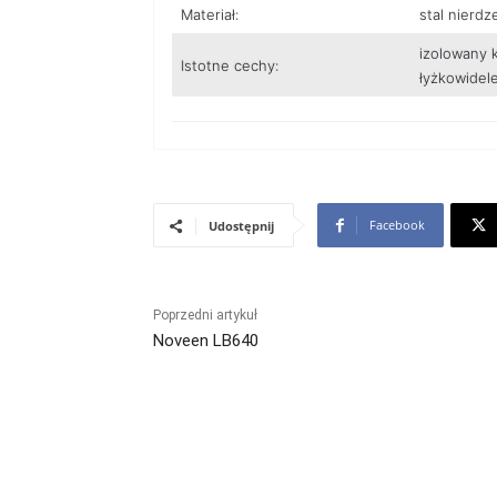
Materiał:
stal nierd
izolowany k
Istotne cechy:
łyżkowidel
Facebook
Udostępnij
Poprzedni artykuł
Noveen LB640