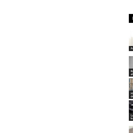
P
K
a
H
d
L
k