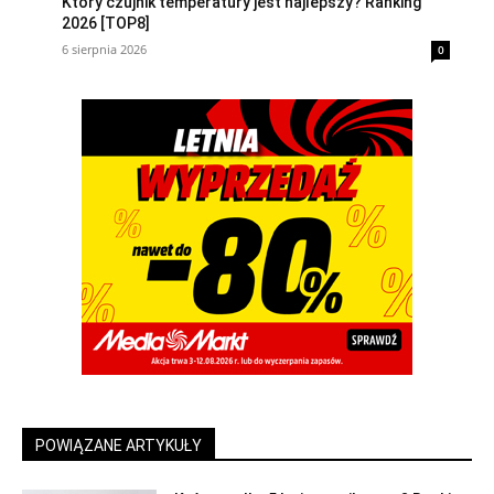
Który czujnik temperatury jest najlepszy? Ranking
2026 [TOP8]
6 sierpnia 2026
0
POWIĄZANE ARTYKUŁY