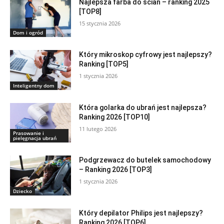
Najlepsza farba do ścian – ranking 2025
[TOP8]
15 stycznia 2026
Dom i ogród
Który mikroskop cyfrowy jest najlepszy?
Ranking [TOP5]
1 stycznia 2026
Inteligentny dom
Która golarka do ubrań jest najlepsza?
Ranking 2026 [TOP10]
11 lutego 2026
Prasowanie i
pielęgnacja ubrań
Podgrzewacz do butelek samochodowy
– Ranking 2026 [TOP3]
1 stycznia 2026
Dziecko
Który depilator Philips jest najlepszy?
Ranking 2026 [TOP6]