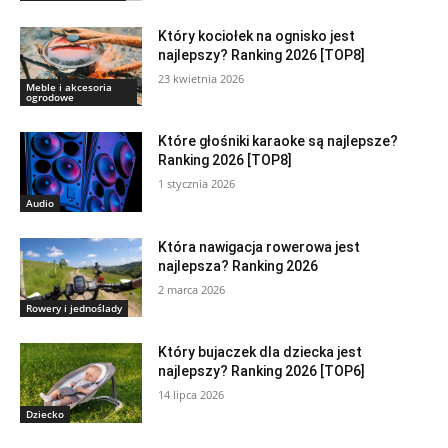
Który kociołek na ognisko jest
najlepszy? Ranking 2026 [TOP8]
23 kwietnia 2026
Meble i akcesoria
ogrodowe
Które głośniki karaoke są najlepsze?
Ranking 2026 [TOP8]
1 stycznia 2026
Audio
Która nawigacja rowerowa jest
najlepsza? Ranking 2026
2 marca 2026
Rowery i jednoślady
Który bujaczek dla dziecka jest
najlepszy? Ranking 2026 [TOP6]
14 lipca 2026
Dziecko