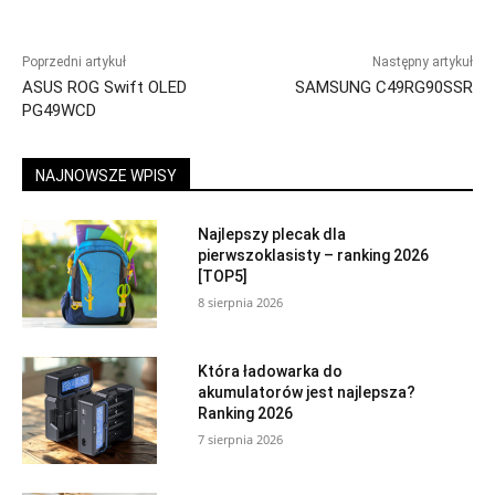
Poprzedni artykuł
Następny artykuł
ASUS ROG Swift OLED
SAMSUNG C49RG90SSR
PG49WCD
NAJNOWSZE WPISY
Najlepszy plecak dla
pierwszoklasisty – ranking 2026
[TOP5]
8 sierpnia 2026
Która ładowarka do
akumulatorów jest najlepsza?
Ranking 2026
7 sierpnia 2026