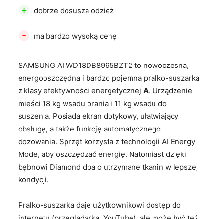
+
dobrze dosusza odzież
-
ma bardzo wysoką cenę
SAMSUNG AI WD18DB8995BZT2 to nowoczesna,
energooszczędna i bardzo pojemna pralko-suszarka
z klasy efektywności energetycznej
A
. Urządzenie
mieści 18 kg wsadu prania i 11 kg wsadu do
suszenia. Posiada ekran dotykowy, ułatwiający
obsługę, a także funkcję automatycznego
dozowania. Sprzęt korzysta z technologii AI Energy
Mode, aby oszczędzać energię. Natomiast dzięki
bębnowi Diamond dba o utrzymane tkanin w lepszej
kondycji.
Pralko-suszarka daje użytkownikowi dostęp do
internetu (przeglądarka, YouTube), ale może być też