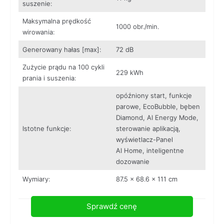
suszenie:
Maksymalna prędkość
1000 obr./min.
wirowania:
Generowany hałas [max]:
72 dB
Zużycie prądu na 100 cykli
229 kWh
prania i suszenia:
opóźniony start, funkcje
parowe, EcoBubble, bęben
Diamond, AI Energy Mode,
Istotne funkcje:
sterowanie aplikacją,
wyświetlacz-Panel
AI Home, inteligentne
dozowanie
Wymiary:
87.5 x 68.6 x 111 cm
Sprawdź cenę