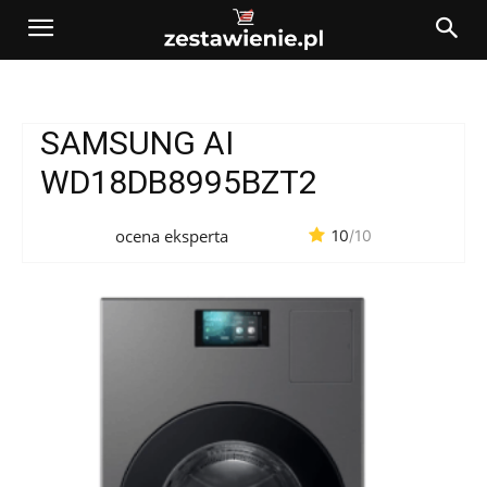
SAMSUNG AI
WD18DB8995BZT2
ocena eksperta
10
/10