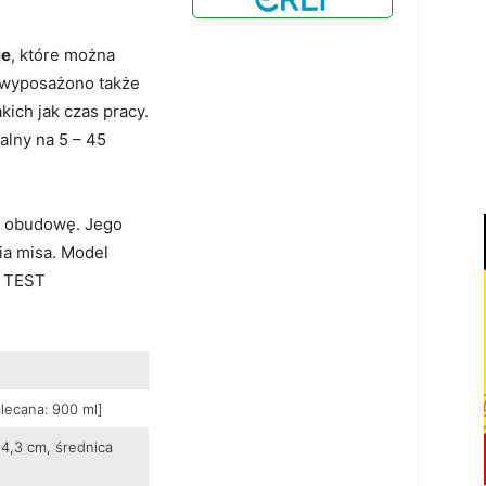
ie
, które można
 wyposażono także
ich jak czas pracy.
lny na 5 – 45
ą obudowę. Jego
ia misa. Model
– TEST
lecana: 900 ml]
4,3 cm, średnica