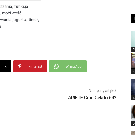
szania, funkcja
, możliwość
wania jogurtu, timer,
z
E
X
Pinterest
WhatsApp
A
Następny artykuł
ARIETE Gran Gelato 642
T
U