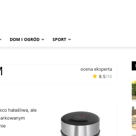
DOM I OGRÓD
SPORT
M
ocena eksperta
8.5
/10
ieco hałaśliwa, ale
iarkowanym
mie