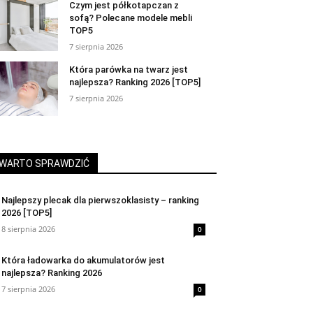
Czym jest półkotapczan z
sofą? Polecane modele mebli
TOP5
7 sierpnia 2026
Która parówka na twarz jest
najlepsza? Ranking 2026 [TOP5]
7 sierpnia 2026
WARTO SPRAWDZIĆ
Najlepszy plecak dla pierwszoklasisty – ranking
2026 [TOP5]
8 sierpnia 2026
0
Która ładowarka do akumulatorów jest
najlepsza? Ranking 2026
7 sierpnia 2026
0