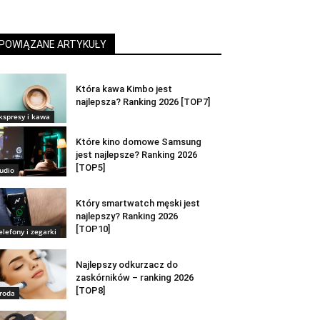
POWIĄZANE ARTYKUŁY
Która kawa Kimbo jest
najlepsza? Ranking 2026 [TOP7]
kspresy i kawa
Które kino domowe Samsung
jest najlepsze? Ranking 2026
[TOP5]
udio
Który smartwatch męski jest
najlepszy? Ranking 2026
[TOP10]
elefony i zegarki
Najlepszy odkurzacz do
zaskórników – ranking 2026
[TOP8]
roda