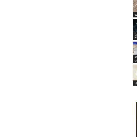
W
L
k
M
o
U