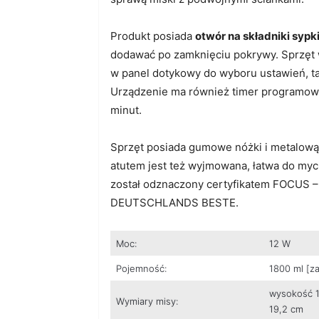
Produkt posiada
otwór na składniki sypk
dodawać po zamknięciu pokrywy. Sprzęt
w panel dotykowy do wyboru ustawień, tak
Urządzenie ma również timer programowa
minut.
Sprzęt posiada gumowe nóżki i metalow
atutem jest też wyjmowana, łatwa do myc
został odznaczony certyfikatem FOCUS 
DEUTSCHLANDS BESTE.
Moc:
12 W
Pojemność:
1800 ml [za
wysokość 1
Wymiary misy:
19,2 cm