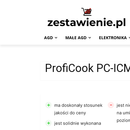
AGD
MAŁE AGD
ELEKTRONIKA
ProfiCook PC-IC
+
-
ma doskonały stosunek
jest n
jakości do ceny
na um
pozio
+
jest solidnie wykonana