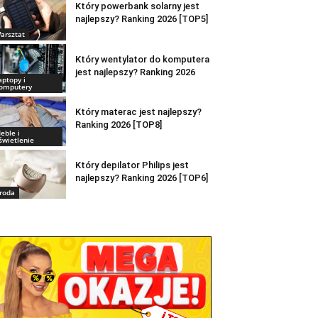
Który powerbank solarny jest
najlepszy? Ranking 2026 [TOP5]
arsztat
Który wentylator do komputera
jest najlepszy? Ranking 2026
aptopy i
omputery
Który materac jest najlepszy?
Ranking 2026 [TOP8]
eble i
świetlenie
Który depilator Philips jest
najlepszy? Ranking 2026 [TOP6]
roda