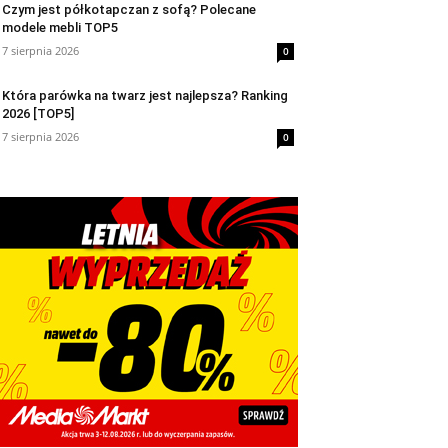
Czym jest półkotapczan z sofą? Polecane
modele mebli TOP5
7 sierpnia 2026
0
Która parówka na twarz jest najlepsza? Ranking
2026 [TOP5]
7 sierpnia 2026
0