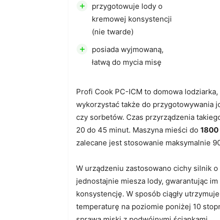
+
przygotowuje lody o
kremowej konsystencji
(nie twarde)
+
posiada wyjmowaną,
łatwą do mycia misę
Profi Cook PC-ICM to domowa lodziarka,
wykorzystać także do przygotowywania jo
czy sorbetów. Czas przyrządzenia takieg
20 do 45 minut. Maszyna mieści do
1800
zalecane jest stosowanie maksymalnie 90
W urządzeniu zastosowano cichy silnik 
jednostajnie miesza lody, gwarantując im
konsystencję. W sposób ciągły utrzymuje
temperaturę na poziomie poniżej 10 stopn
sprawą miski z podwójnymi ściankami.