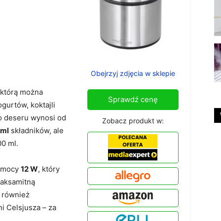
Obejrzyj zdjęcia w sklepie
 którą można
Sprawdź cenę
gurtów, koktajli
o deseru wynosi od
Zobacz produkt w:
 ml
składników, ale
0 ml.
o mocy
12 W
, który
 aksamitną
 również
i Celsjusza – za