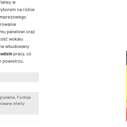
 łatwy w
wyborem na różne
ą imprezowego
erowanie
emu panelowi oraz
akość wokalu
n ma wbudowany
godzin
pracy, co
 powietrzu.
grywania, Funkcja
owane efekty