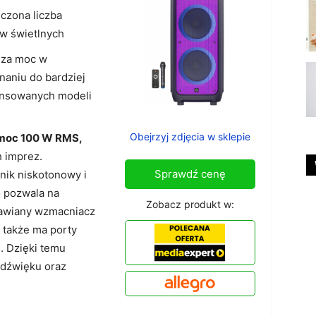
czona liczba
w świetlnych
sza moc w
aniu do bardziej
nsowanych modeli
Obejrzyj zdjęcia w sklepie
moc 100 W RMS,
h imprez.
Sprawdź cenę
ik niskotonowy i
 pozwala na
Zobacz produkt w:
mawiany wzmacniacz
 także ma porty
. Dzięki temu
 dźwięku oraz