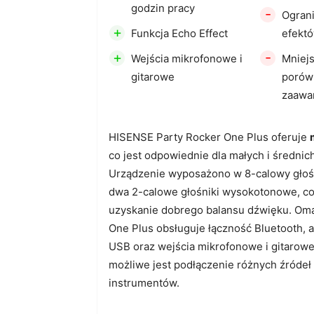
godzin pracy
-
Ograni
+
Funkcja Echo Effect
efektó
+
-
Wejścia mikrofonowe i
Mniej
gitarowe
porówn
zaawa
HISENSE Party Rocker One Plus oferuje
co jest odpowiednie dla małych i średnic
Urządzenie wyposażono w 8-calowy głośn
dwa 2-calowe głośniki wysokotonowe, co
uzyskanie dobrego balansu dźwięku. O
One Plus obsługuje łączność Bluetooth, a
USB oraz wejścia mikrofonowe i gitarowe
możliwe jest podłączenie różnych źródeł
instrumentów.