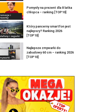
Pomysły na prezent dla 8 latka
chłopca – ranking [TOP10]
romocje i
rezenty
Który pancerny smartfon jest
najlepszy? Ranking 2026
[TOP10]
elefony i zegarki
Najlepsze zmywarki do
zabudowy 60 cm – ranking 2026
[TOP10]
mywarki