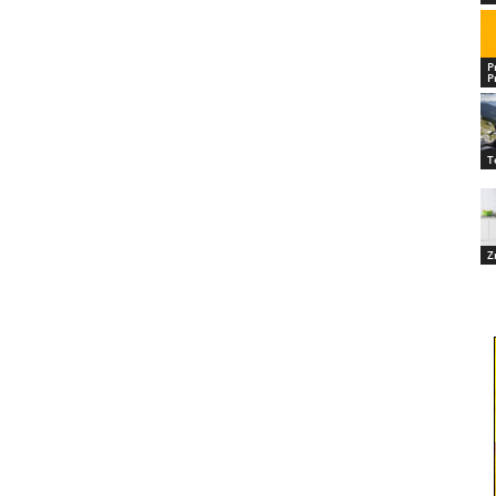
P
P
T
Z