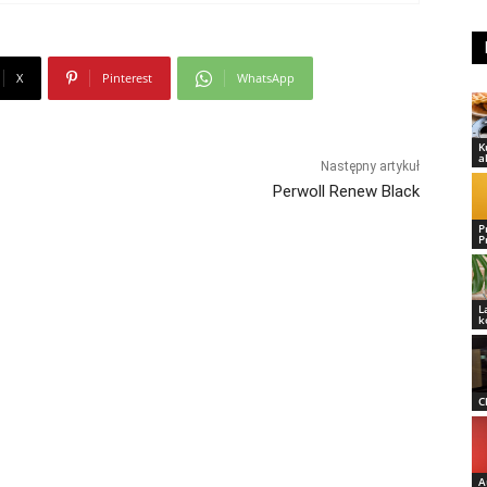
X
Pinterest
WhatsApp
K
a
Następny artykuł
Perwoll Renew Black
P
P
L
k
C
A