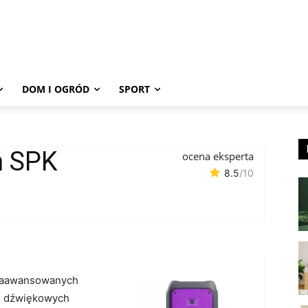
DOM I OGRÓD
SPORT
 SPK
ocena eksperta
8.5
/10
zaawansowanych
ji dźwiękowych