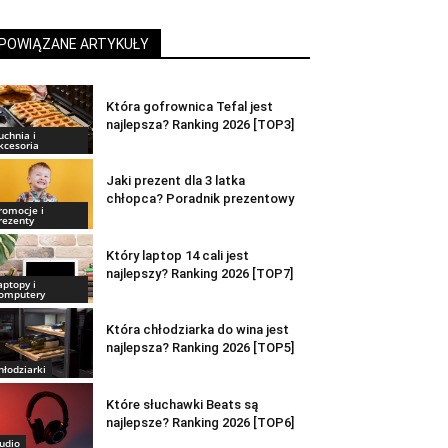
POWIĄZANE ARTYKUŁY
Która gofrownica Tefal jest
najlepsza? Ranking 2026 [TOP3]
uchnia i
kcesoria
Jaki prezent dla 3 latka
chłopca? Poradnik prezentowy
romocje i
rezenty
Który laptop 14 cali jest
najlepszy? Ranking 2026 [TOP7]
aptopy i
omputery
Która chłodziarka do wina jest
najlepsza? Ranking 2026 [TOP5]
hłodziarki
Które słuchawki Beats są
najlepsze? Ranking 2026 [TOP6]
udio