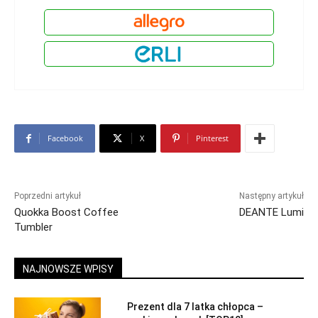
Facebook
X
Pinterest
Poprzedni artykuł
Następny artykuł
Quokka Boost Coffee
DEANTE Lumi
Tumbler
NAJNOWSZE WPISY
Prezent dla 7 latka chłopca –