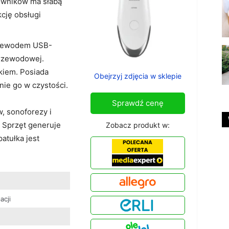
owników ma słabą
kcję obsługi
rzewodem USB-
przewodowej.
kiem. Posiada
Obejrzyj zdjęcia w sklepie
nie go w czystości.
Sprawdź cenę
, sonoforezy i
 Sprzęt generuje
Zobacz produkt w:
patułka jest
acji