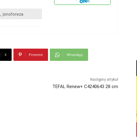
, jonoforeza
X
Pinterest
WhatsApp
Następny artykuł
TEFAL Renew+ C4240643 28 cm