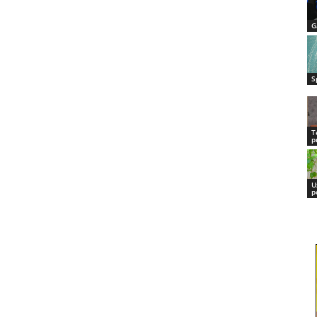
G
S
T
p
U
p