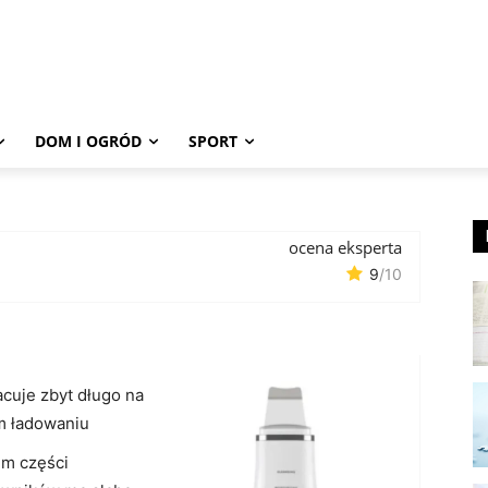
DOM I OGRÓD
SPORT
ocena eksperta
9
/10
acuje zbyt długo na
m ładowaniu
em części