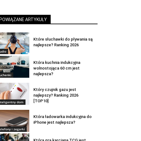
POWIĄZANE ARTYKUŁY
Które słuchawki do pływania są
najlepsze? Ranking 2026
udio
Która kuchnia indukcyjna
wolnostojąca 60 cm jest
najlepsza?
uchenki
Który czujnik gazu jest
najlepszy? Ranking 2026
[TOP10]
nteligentny dom
Która ładowarka indukcyjna do
iPhone jest najlepsza?
elefony i zegarki
Która gra karciana TCG jest