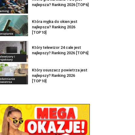
najlepsza? Ranking 2026 [TOP6]
aming
Która myjka do okien jest
najlepsza? Ranking 2026
[TOP10]
przątanie
Który telewizor 24 cale jest
najlepszy? Ranking 2026 [TOP6]
elewizory i
rojektory
Który osuszacz powietrza jest
najlepszy? Ranking 2026
zdatnianie
[TOP10]
owietrza