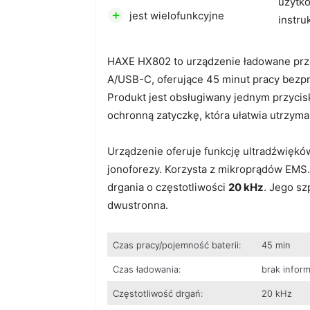
użytk
+
jest wielofunkcyjne
instru
HAXE HX802 to urządzenie ładowane p
A/USB-C, oferujące 45 minut pracy bez
Produkt jest obsługiwany jednym przycis
ochronną zatyczkę, która ułatwia utrzyma
Urządzenie oferuje funkcję ultradźwięków
jonoforezy. Korzysta z mikroprądów EMS.
drgania o częstotliwości
20 kHz
. Jego sz
dwustronna.
Czas pracy/pojemność baterii:
45 min
Czas ładowania:
brak inform
Częstotliwość drgań:
20 kHz