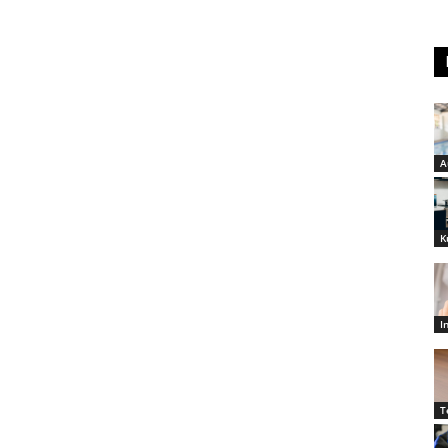
A
K
I
T