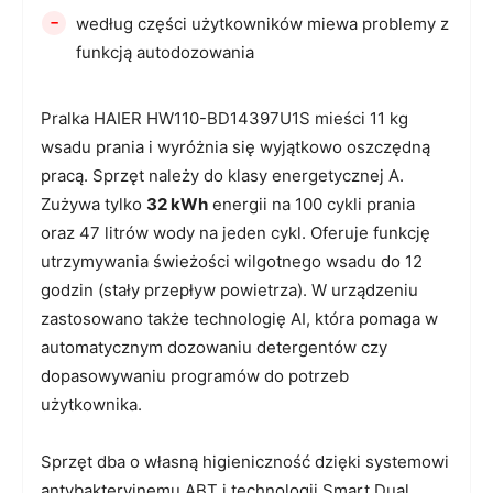
-
według części użytkowników miewa problemy z
funkcją autodozowania
Pralka HAIER HW110-BD14397U1S mieści 11 kg
wsadu prania i wyróżnia się wyjątkowo oszczędną
pracą. Sprzęt należy do klasy energetycznej A.
Zużywa tylko
32 kWh
energii na 100 cykli prania
oraz 47 litrów wody na jeden cykl. Oferuje funkcję
utrzymywania świeżości wilgotnego wsadu do 12
godzin (stały przepływ powietrza). W urządzeniu
zastosowano także technologię AI, która pomaga w
automatycznym dozowaniu detergentów czy
dopasowywaniu programów do potrzeb
użytkownika.
Sprzęt dba o własną higieniczność dzięki systemowi
antybakteryjnemu ABT i technologii Smart Dual