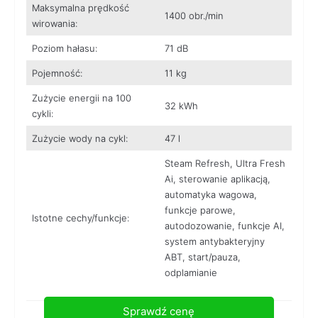
Maksymalna prędkość
1400 obr./min
wirowania:
Poziom hałasu:
71 dB
Pojemność:
11 kg
Zużycie energii na 100
32 kWh
cykli:
Zużycie wody na cykl:
47 l
Steam Refresh, Ultra Fresh
Ai, sterowanie aplikacją,
automatyka wagowa,
funkcje parowe,
Istotne cechy/funkcje:
autodozowanie, funkcje AI,
system antybakteryjny
ABT, start/pauza,
odplamianie
Sprawdź cenę