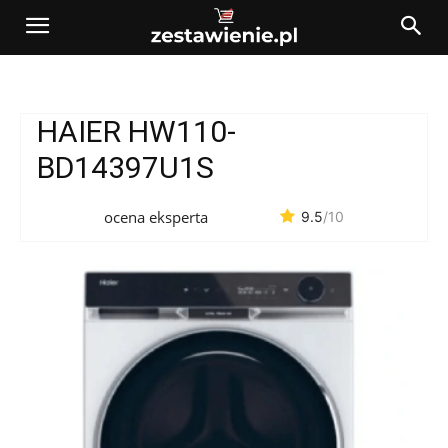
HAIER HW110-
BD14397U1S
ocena eksperta
9.5
/10