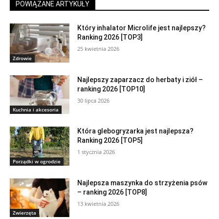
POWIĄZANE ARTYKUŁY
Który inhalator Microlife jest najlepszy?
Ranking 2026 [TOP3]
25 kwietnia 2026
Zdrowie
Najlepszy zaparzacz do herbaty i ziół –
ranking 2026 [TOP10]
30 lipca 2026
Kuchnia i akcesoria
Która glebogryzarka jest najlepsza?
Ranking 2026 [TOP5]
1 stycznia 2026
Porządki w ogrodzie
Najlepsza maszynka do strzyżenia psów
– ranking 2026 [TOP8]
13 kwietnia 2026
Zwierzęta