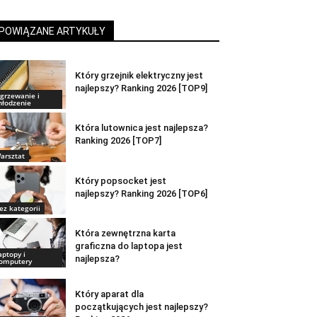
POWIĄZANE ARTYKUŁY
Który grzejnik elektryczny jest
najlepszy? Ranking 2026 [TOP9]
grzewanie i
hłodzenie
Która lutownica jest najlepsza?
Ranking 2026 [TOP7]
arsztat
Który popsocket jest
najlepszy? Ranking 2026 [TOP6]
ez kategorii
Która zewnętrzna karta
graficzna do laptopa jest
aptopy i
najlepsza?
omputery
Który aparat dla
początkujących jest najlepszy?