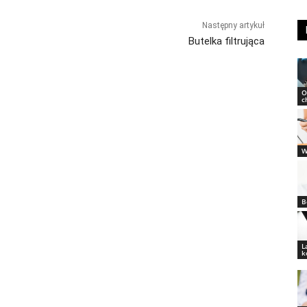
Następny artykuł
Butelka filtrująca
O
c
W
B
L
k