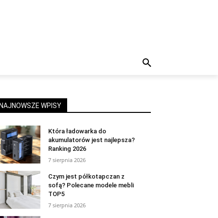
NAJNOWSZE WPISY
Która ładowarka do
akumulatorów jest najlepsza?
Ranking 2026
7 sierpnia 2026
Czym jest półkotapczan z
sofą? Polecane modele mebli
TOP5
7 sierpnia 2026