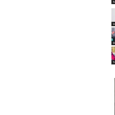
F
I
D
T