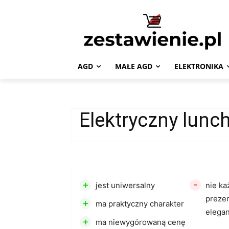
AGD
MAŁE AGD
ELEKTRONIKA
Elektryczny lunc
+
-
jest uniwersalny
nie k
prezen
+
ma praktyczny charakter
elega
+
ma niewygórowaną cenę