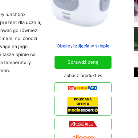
kły lunchbox
prezent dla ucznia,
arować go również
domem, np. chodzi
Obejrzyj zdjęcia w sklepie
uwagę na jego
 także opinie na
Sprawdź cenę
a temperatury.
veen.
Zobacz produkt w: