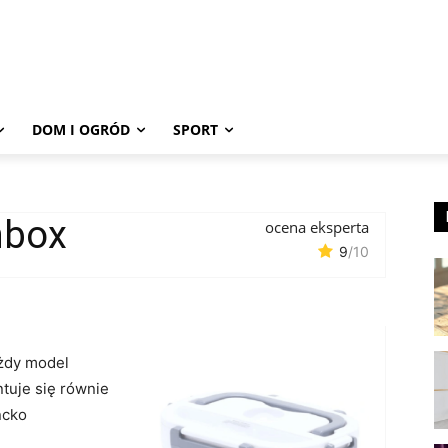
DOM I OGRÓD
SPORT
hbox
ocena eksperta
9
/10
ażdy model
tuje się równie
ncko