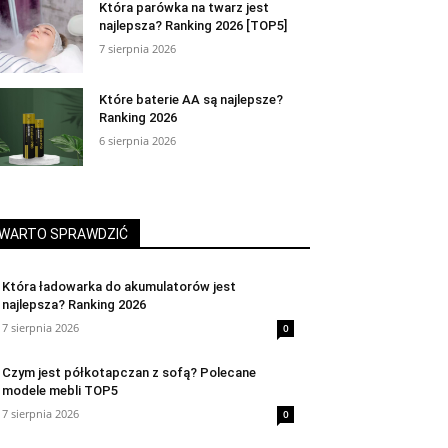
Która parówka na twarz jest
najlepsza? Ranking 2026 [TOP5]
7 sierpnia 2026
Które baterie AA są najlepsze?
Ranking 2026
6 sierpnia 2026
WARTO SPRAWDZIĆ
Która ładowarka do akumulatorów jest
najlepsza? Ranking 2026
7 sierpnia 2026
0
Czym jest półkotapczan z sofą? Polecane
modele mebli TOP5
7 sierpnia 2026
0