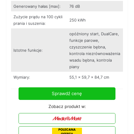
Generowany hałas [max]:
76 dB
Zużycie prądu na 100 cykli
250 kWh
prania i suszenia:
opóźniony start, DualCare,
funkcje parowe,
czyszczenie bębna,
Istotne funkcje:
kontrola niezrównoważenia
wsadu bębna, kontrola
piany
Wymiary:
55,1 x 59,7 x 84,7 cm
Sprawdź cenę
Zobacz produkt w: