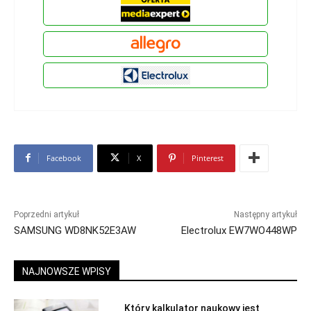
Facebook
X
Pinterest
Poprzedni artykuł
Następny artykuł
SAMSUNG WD8NK52E3AW
Electrolux EW7WO448WP
NAJNOWSZE WPISY
Który kalkulator naukowy jest