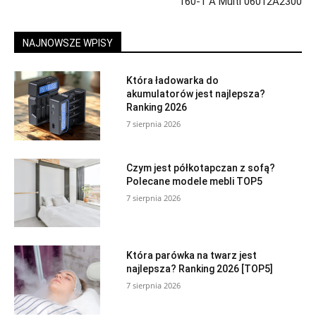
160-1 A Multi 06012A2300
NAJNOWSZE WPISY
Która ładowarka do
akumulatorów jest najlepsza?
Ranking 2026
7 sierpnia 2026
Czym jest półkotapczan z sofą?
Polecane modele mebli TOP5
7 sierpnia 2026
Która parówka na twarz jest
najlepsza? Ranking 2026 [TOP5]
7 sierpnia 2026