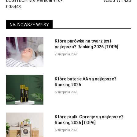
LOGITECH MX Vertical 910-
ASUS WT425
005448
NAJNOWSZE WPISY
Która parówka na twarz jest
najlepsza? Ranking 2026 [TOP5]
7 sierpnia 2026
Które baterie AA są najlepsze?
Ranking 2026
6 sierpnia 2026
Które pralki Gorenje są najlepsze?
Ranking 2026 [TOP6]
6 sierpnia 2026