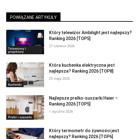
POWIĄZANE ARTYKUŁY
Który telewizor Ambilight jest najlepszy?
Ranking 2026 [TOP5]
27 czerwca 2026
Telewizory i
projektory
Która kuchenka elektryczna jest
najlepsza? Ranking 2026 [TOP8]
25 maja 2026
Kuchenki
Najlepsze pralko-suszarki Haier –
Ranking 2026 [TOP5]
1 stycznia 2026
Pralki i suszarki
Który termometr do żywności jest
najlepszy? Ranking 2026 [TOP6]