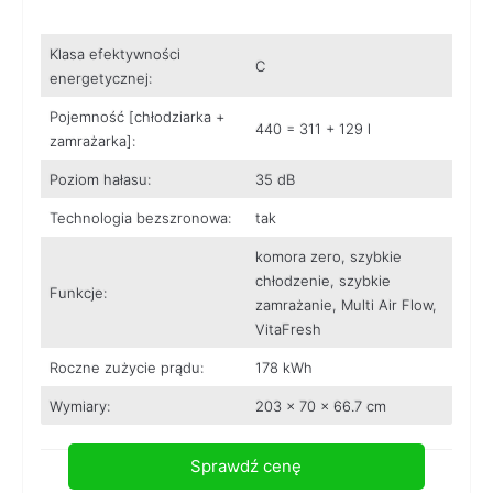
Klasa efektywności
C
energetycznej:
Pojemność [chłodziarka +
440 = 311 + 129 l
zamrażarka]:
Poziom hałasu:
35 dB
Technologia bezszronowa:
tak
komora zero, szybkie
chłodzenie, szybkie
Funkcje:
zamrażanie, Multi Air Flow,
VitaFresh
Roczne zużycie prądu:
178 kWh
Wymiary:
203 x 70 x 66.7 cm
Sprawdź cenę