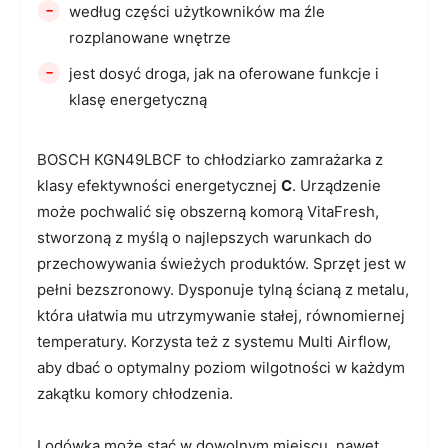
-
według części użytkowników ma źle
rozplanowane wnętrze
-
jest dosyć droga, jak na oferowane funkcje i
klasę energetyczną
BOSCH KGN49LBCF to chłodziarko zamrażarka z
klasy efektywności energetycznej
C
. Urządzenie
może pochwalić się obszerną komorą VitaFresh,
stworzoną z myślą o najlepszych warunkach do
przechowywania świeżych produktów. Sprzęt jest w
pełni bezszronowy. Dysponuje tylną ścianą z metalu,
która ułatwia mu utrzymywanie stałej, równomiernej
temperatury. Korzysta też z systemu Multi Airflow,
aby dbać o optymalny poziom wilgotności w każdym
zakątku komory chłodzenia.
Lodówka może stać w dowolnym miejscu, nawet