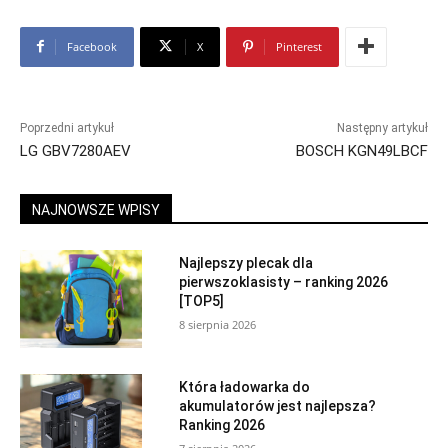
Facebook
X
Pinterest
Poprzedni artykuł
Następny artykuł
LG GBV7280AEV
BOSCH KGN49LBCF
NAJNOWSZE WPISY
Najlepszy plecak dla
pierwszoklasisty – ranking 2026
[TOP5]
8 sierpnia 2026
Która ładowarka do
akumulatorów jest najlepsza?
Ranking 2026