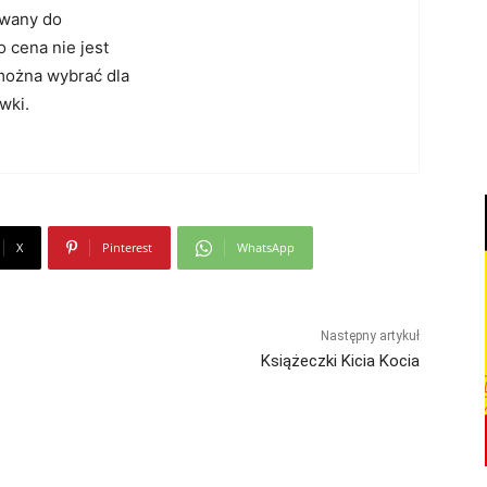
owany do
 cena nie jest
można wybrać dla
wki.
X
Pinterest
WhatsApp
Następny artykuł
Książeczki Kicia Kocia