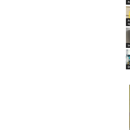
P
P
o
I
D