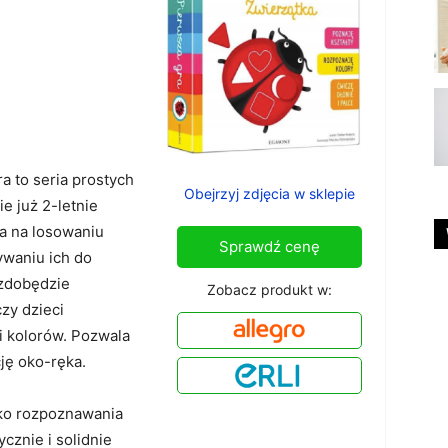
 to seria prostych
Obejrzyj zdjęcia w sklepie
ie już 2-letnie
ga na losowaniu
Sprawdź cenę
ywaniu ich do
 zdobędzie
Zobacz produkt w:
zy dzieci
 kolorów. Pozwala
ję oko-ręka.
ko rozpoznawania
ycznie i solidnie