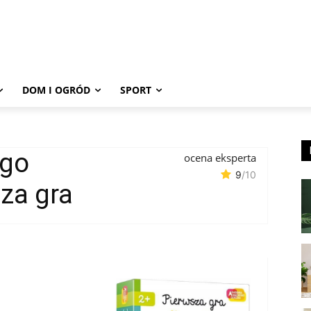
DOM I OGRÓD
SPORT
ego
ocena eksperta
9
/10
za gra