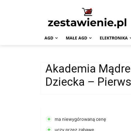
AGD
MAŁE AGD
ELEKTRONIKA
Akademia Mądr
Dziecka – Pierws
+
ma niewygórowaną cenę
+
uczy przez zabawę