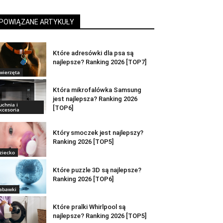
POWIĄZANE ARTYKUŁY
Które adresówki dla psa są
najlepsze? Ranking 2026 [TOP7]
wierzęta
Która mikrofalówka Samsung
jest najlepsza? Ranking 2026
uchnia i
[TOP6]
kcesoria
Który smoczek jest najlepszy?
Ranking 2026 [TOP5]
ziecko
Które puzzle 3D są najlepsze?
Ranking 2026 [TOP6]
abawki
Które pralki Whirlpool są
najlepsze? Ranking 2026 [TOP5]