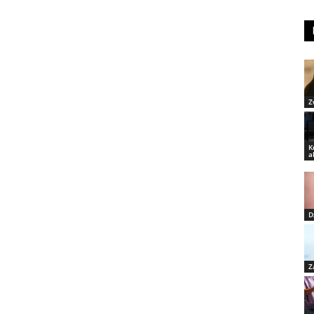
Z
K
a
D
Z