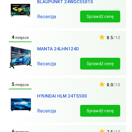
BLAUPUNKT 24WGC5501S
Recenzja
Sprawdź cenę
4
8.5
/10
miejsce
MANTA 24LHN124D
Recenzja
Sprawdź cenę
5
8.0
/10
miejsce
HYUNDAI HLM 24TS500
Recenzja
Sprawdź cenę
6
miejsce