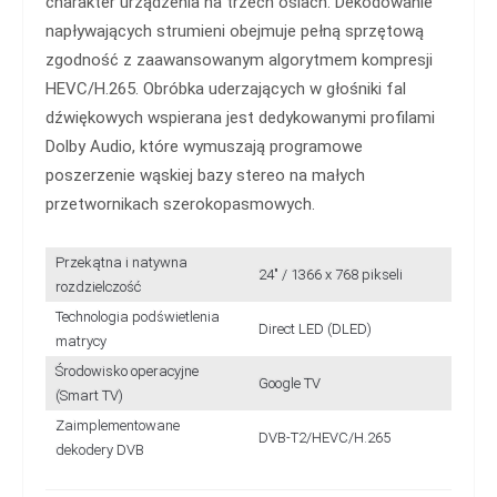
charakter urządzenia na trzech osiach. Dekodowanie
napływających strumieni obejmuje pełną sprzętową
zgodność z zaawansowanym algorytmem kompresji
HEVC/H.265. Obróbka uderzających w głośniki fal
dźwiękowych wspierana jest dedykowanymi profilami
Dolby Audio, które wymuszają programowe
poszerzenie wąskiej bazy stereo na małych
przetwornikach szerokopasmowych.
Przekątna i natywna
24" / 1366 x 768 pikseli
rozdzielczość
Technologia podświetlenia
Direct LED (DLED)
matrycy
Środowisko operacyjne
Google TV
(Smart TV)
Zaimplementowane
DVB-T2/HEVC/H.265
dekodery DVB