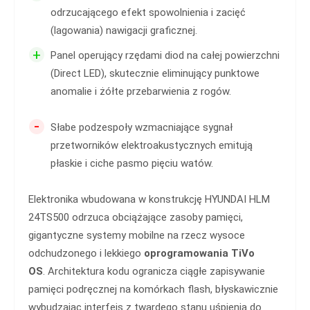
odrzucającego efekt spowolnienia i zacięć
(lagowania) nawigacji graficznej.
+
Panel operujący rzędami diod na całej powierzchni
(Direct LED), skutecznie eliminujący punktowe
anomalie i żółte przebarwienia z rogów.
-
Słabe podzespoły wzmacniające sygnał
przetworników elektroakustycznych emitują
płaskie i ciche pasmo pięciu watów.
Elektronika wbudowana w konstrukcję HYUNDAI HLM
24TS500 odrzuca obciążające zasoby pamięci,
gigantyczne systemy mobilne na rzecz wysoce
odchudzonego i lekkiego
oprogramowania TiVo
OS
. Architektura kodu ogranicza ciągłe zapisywanie
pamięci podręcznej na komórkach flash, błyskawicznie
wybudzając interfejs z twardego stanu uśpienia do