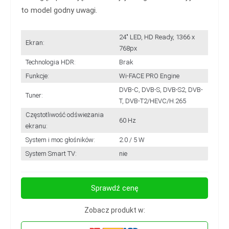
to model godny uwagi.
24" LED, HD Ready, 1366 x
Ekran:
768px
Technologia HDR:
Brak
Funkcje:
Wi-FACE PRO Engine
DVB-C, DVB-S, DVB-S2, DVB-
Tuner:
T, DVB-T2/HEVC/H.265
Częstotliwość odświeżania
60 Hz
ekranu:
System i moc głośników:
2.0 / 5 W
System Smart TV:
nie
Sprawdź cenę
Zobacz produkt w: