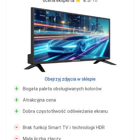
8.5
/10
ocena eksperta
Obejrzyj zdjęcia w sklepie
+
Bogata paleta obsługiwanych kolorów
+
Atrakcyjna cena
+
Dobra częstotliwość odświeżania ekranu
-
Brak funkcji Smart TV i technologii HDR
-
Mała liczba złączy