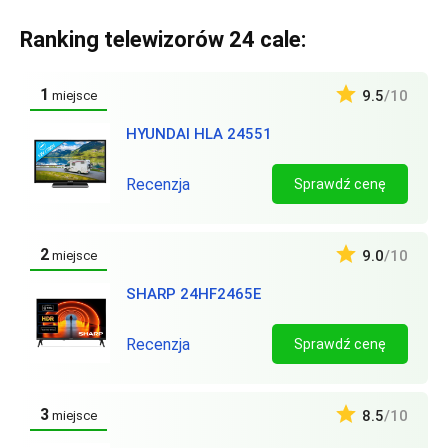
Ranking telewizorów 24 cale:
1
9.5
/10
miejsce
HYUNDAI HLA 24551
Recenzja
Sprawdź cenę
2
9.0
/10
miejsce
SHARP 24HF2465E
Recenzja
Sprawdź cenę
3
8.5
/10
miejsce