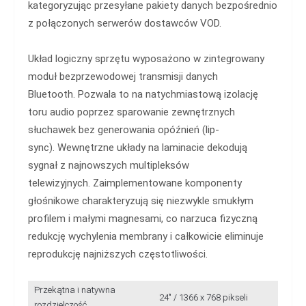
kategoryzując przesyłane pakiety danych bezpośrednio
z połączonych serwerów dostawców VOD.
Układ logiczny sprzętu wyposażono w zintegrowany
moduł bezprzewodowej transmisji danych
Bluetooth. Pozwala to na natychmiastową izolację
toru audio poprzez sparowanie zewnętrznych
słuchawek bez generowania opóźnień (lip-
sync). Wewnętrzne układy na laminacie dekodują
sygnał z najnowszych multipleksów
telewizyjnych. Zaimplementowane komponenty
głośnikowe charakteryzują się niezwykle smukłym
profilem i małymi magnesami, co narzuca fizyczną
redukcję wychylenia membrany i całkowicie eliminuje
reprodukcję najniższych częstotliwości.
Przekątna i natywna
24" / 1366 x 768 pikseli
rozdzielczość