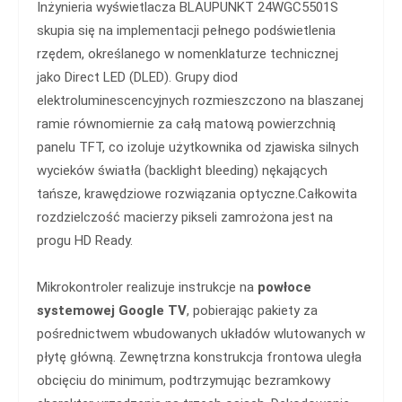
Inżynieria wyświetlacza BLAUPUNKT 24WGC5501S
skupia się na implementacji pełnego podświetlenia
rzędem, określanego w nomenklaturze technicznej
jako Direct LED (DLED). Grupy diod
elektroluminescencyjnych rozmieszczono na blaszanej
ramie równomiernie za całą matową powierzchnią
panelu TFT, co izoluje użytkownika od zjawiska silnych
wycieków światła (backlight bleeding) nękających
tańsze, krawędziowe rozwiązania optyczne.Całkowita
rozdzielczość macierzy pikseli zamrożona jest na
progu HD Ready.
Mikrokontroler realizuje instrukcje na
powłoce
systemowej Google TV
, pobierając pakiety za
pośrednictwem wbudowanych układów wlutowanych w
płytę główną. Zewnętrzna konstrukcja frontowa uległa
obcięciu do minimum, podtrzymując bezramkowy