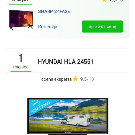
7.5
/10
SHARP 24FA2E
Recenzja
Sprawdź cenę
1
HYUNDAI HLA 24551
miejsce
9.5
/10
ocena eksperta