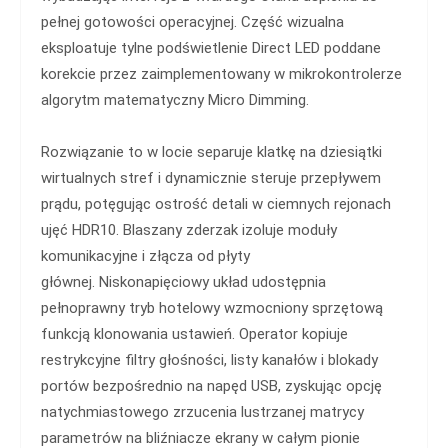
pełnej gotowości operacyjnej. Część wizualna
eksploatuje tylne podświetlenie Direct LED poddane
korekcie przez zaimplementowany w mikrokontrolerze
algorytm matematyczny Micro Dimming.
Rozwiązanie to w locie separuje klatkę na dziesiątki
wirtualnych stref i dynamicznie steruje przepływem
prądu, potęgując ostrość detali w ciemnych rejonach
ujęć HDR10. Blaszany zderzak izoluje moduły
komunikacyjne i złącza od płyty
głównej. Niskonapięciowy układ udostępnia
pełnoprawny tryb hotelowy wzmocniony sprzętową
funkcją klonowania ustawień. Operator kopiuje
restrykcyjne filtry głośności, listy kanałów i blokady
portów bezpośrednio na napęd USB, zyskując opcję
natychmiastowego zrzucenia lustrzanej matrycy
parametrów na bliźniacze ekrany w całym pionie