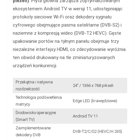
pikseli)
. Płyta główna zarządza zoptymalizowanym
ekosystemem Android TV w wersji 11, udostępniając
protokoły sieciowe Wi-Fi oraz dekodery sygnału
cyfrowego obejmujące pasma satelitarne (DVB-S2) i
naziemne z kompresją wideo (DVB-T2 HEVC). Gęste
upakowanie portów na tylnym panelu obejmuje trzy
niezależne interfejsy HDMI, co zdecydowanie wyróżnia
ten obwód drukowany na tle zminiaturyzowanych
urządzeń konkurencji.
Przekątna i natywna
24" / 1366 x 768 pikseli
rozdzielczość
Technologia podświetlenia
Edge LED (krawędziowe)
matrycy
Środowisko operacyjne
Android TV 11
(Smart TV)
Zaimplementowane
DVB-T2/C/S2 (HEVC/H.265)
dekodery DVB