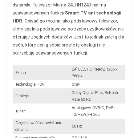
dynamiki. Telewizor Manta 24LHN124D nie ma
zaawansowanych funkcji
Smart TV ani technologii
HDR.
Opisać go można jako podstawowy telewizor,
który spełnia podstawowe potrzeby użytkowników, nie
oferując zbędnych dodatków. Jest to jednak zaletą dla
osób, które cenią sobie prostotę obsługi i nie
potrzebują zaawansowanych funkcji.
24" LED, HD Ready, 1366 x
Ekran:
768px
Technologia HDR:
brak
Dolby Digital Plus, Refresh
Funkcje:
Rate 60 Hz
Analogowy, DVB-C, DVB-
Tuner:
T2/HEVC/H.265
Częstotliwość odświeżania
60 Hz
ekranu:
System i moc głośników:
2.0 / 6 W