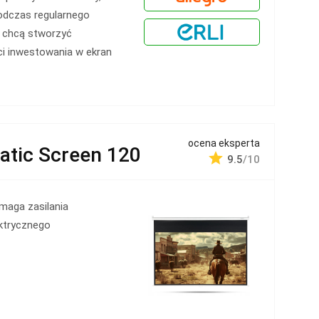
odczas regularnego
e chcą stworzyć
i inwestowania w ekran
ocena eksperta
tic Screen 120
9.5
/10
maga zasilania
ktrycznego