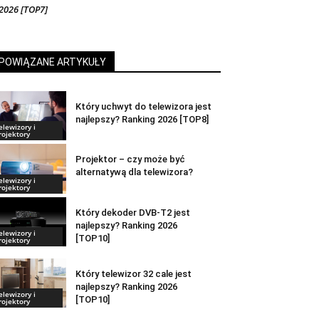
2026 [TOP7]
POWIĄZANE ARTYKUŁY
Który uchwyt do telewizora jest
najlepszy? Ranking 2026 [TOP8]
elewizory i
rojektory
Projektor – czy może być
alternatywą dla telewizora?
elewizory i
rojektory
Który dekoder DVB-T2 jest
najlepszy? Ranking 2026
elewizory i
[TOP10]
rojektory
Który telewizor 32 cale jest
najlepszy? Ranking 2026
elewizory i
[TOP10]
rojektory