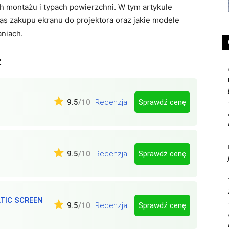
h montażu i typach powierzchni. W tym artykule
s zakupu ekranu do projektora oraz jakie modele
aniach.
:
Sprawdź cenę
9.5
/10
Recenzja
Sprawdź cenę
9.5
/10
Recenzja
TIC SCREEN
Sprawdź cenę
9.5
/10
Recenzja