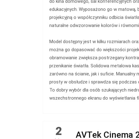
do kina domowego, sal konferencyjnych o
edukacyjnych. Wyposażono go w matową, b
projekcyjną o współczynniku odbicia światła
naturalne odwzorowanie kolorów i równomi
Model dostępny jest w kilku rozmiarach or
można go dopasować do większości projek
obramowanie zwiększa postrzegany kontrast
przenikanie światła. Solidowa metalowa k
zarówno na ścianie, jak i suficie. Manualny
prosty w obsłudze i sprawdza się podczas
To dobry wybór dla osób szukających niedro
wszechstronnego ekranu do wyświetlania fi
2
AVTek Cinema 