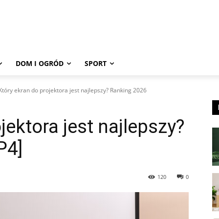
DOM I OGRÓD
SPORT
Który ekran do projektora jest najlepszy? Ranking 2026
jektora jest najlepszy?
P4]
120
0