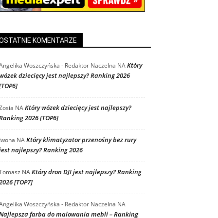
OSTATNIE KOMENTARZE
Który
Angelika Woszczyńska - Redaktor Naczelna
NA
wózek dziecięcy jest najlepszy? Ranking 2026
[TOP6]
Który wózek dziecięcy jest najlepszy?
Zosia
NA
Ranking 2026 [TOP6]
Który klimatyzator przenośny bez rury
Iwona
NA
jest najlepszy? Ranking 2026
Który dron DJI jest najlepszy? Ranking
Tomasz
NA
2026 [TOP7]
Angelika Woszczyńska - Redaktor Naczelna
NA
Najlepsza farba do malowania mebli – Ranking