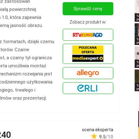
raz zastosowań
Sprawdź cenę
iałą powierzchnię
T
 1.0, która zapewnia
p
Zobacz produkt w:
erną jasność obrazu.
T
az formatach, dzięki czemu
p
torów. Czarne
, a czarny tył ogranicza
T
aseta umożliwia montaż
p
 mechanizm rozwijania jest
 codziennego użytkowania.
T
p
giego, trwałego i
lmów oraz prezentacji.
ocena eksperta
240
9.5
/10