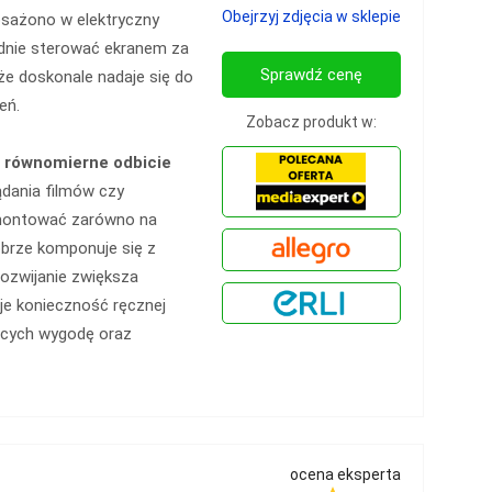
Obejrzyj zdjęcia w sklepie
sażono w elektryczny
dnie sterować ekranem za
Sprawdź cenę
 że doskonale nadaje się do
eń.
Zobacz produkt w:
a
równomierne odbicie
ądania filmów czy
amontować zarówno na
dobrze komponuje się z
ozwijanie zwiększa
je konieczność ręcznej
iących wygodę oraz
ocena eksperta