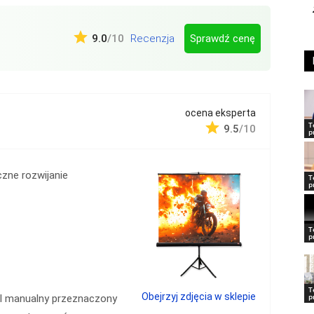
Sprawdź cenę
9.0
/10
Recenzja
ocena eksperta
d
T
9.5
/10
p
zne rozwijanie
T
p
T
p
T
Obejrzyj zdjęcia w sklepie
p
el manualny przeznaczony