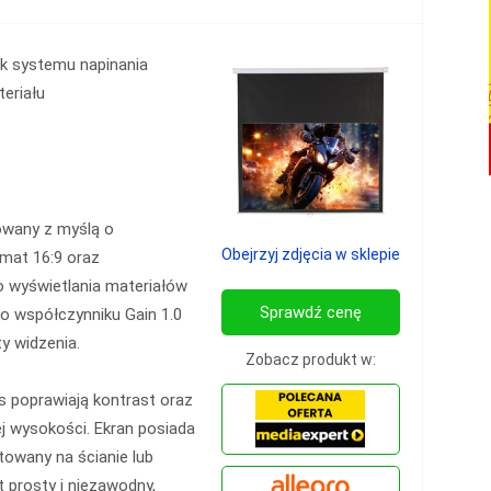
k systemu napinania
eriału
owany z myślą o
Obejrzyj zdjęcia w sklepie
mat 16:9 oraz
o wyświetlania materiałów
Sprawdź cenę
 o współczynniku Gain 1.0
y widzenia.
Zobacz produkt w:
s poprawiają kontrast oraz
j wysokości. Ekran posiada
owany na ścianie lub
t prosty i niezawodny,