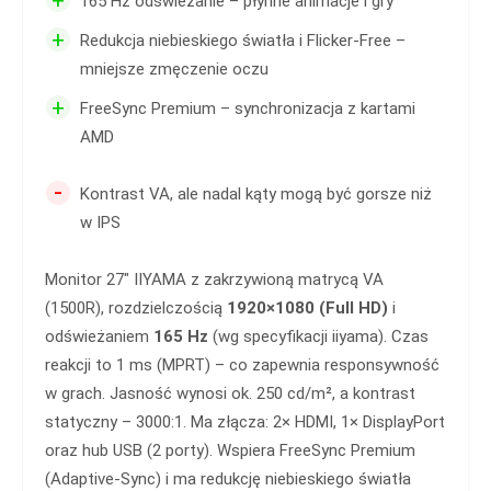
165 Hz odświeżanie – płynne animacje i gry
+
Redukcja niebieskiego światła i Flicker-Free –
mniejsze zmęczenie oczu
+
FreeSync Premium – synchronizacja z kartami
AMD
-
Kontrast VA, ale nadal kąty mogą być gorsze niż
w IPS
Monitor 27″ IIYAMA z zakrzywioną matrycą VA
(1500R), rozdzielczością
1920×1080 (Full HD)
i
odświeżaniem
165 Hz
(wg specyfikacji iiyama). Czas
reakcji to 1 ms (MPRT) – co zapewnia responsywność
w grach. Jasność wynosi ok. 250 cd/m², a kontrast
statyczny – 3000:1. Ma złącza: 2× HDMI, 1× DisplayPort
oraz hub USB (2 porty). Wspiera FreeSync Premium
(Adaptive-Sync) i ma redukcję niebieskiego światła