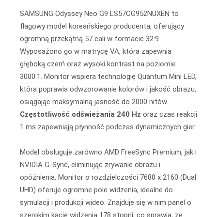
SAMSUNG Odyssey Neo G9 LS57CG952NUXEN to
flagowy model koreańskiego producenta, oferujący
ogromną przekątną 57 cali w formacie 32:9.
Wyposażono go w matrycę VA, która zapewnia
głęboką czerń oraz wysoki kontrast na poziomie
3000:1. Monitor wspiera technologię Quantum Mini LED,
która poprawia odwzorowanie kolorów i jakość obrazu,
osiągając maksymalną jasność do 2000 nitów.
Częstotliwość odświeżania 240 Hz
oraz czas reakcji
1 ms zapewniają płynność podczas dynamicznych gier.
Model obsługuje zarówno AMD FreeSync Premium, jak i
NVIDIA G-Sync, eliminując zrywanie obrazu i
opóźnienia. Monitor o rozdzielczości 7680 x 2160 (Dual
UHD) oferuje ogromne pole widzenia, idealne do
symulacji i produkcji wideo. Znajduje się w nim panel o
szerokim kącie widzenia 178 stopni, co sprawia, że