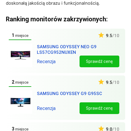
doskonałą jakością obrazu i funkcjonalnością.
Ranking monitorów zakrzywionych:
1
9.5
/10
miejsce
SAMSUNG ODYSSEY NEO G9
LS57CG952NUXEN
Recenzja
Sprawdź cenę
2
9.5
/10
miejsce
SAMSUNG ODYSSEY G9 G95SC
Recenzja
Sprawdź cenę
3
9.0
/10
miejsce