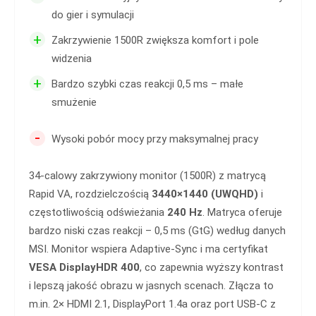
do gier i symulacji
+
Zakrzywienie 1500R zwiększa komfort i pole
widzenia
+
Bardzo szybki czas reakcji 0,5 ms – małe
smużenie
-
Wysoki pobór mocy przy maksymalnej pracy
34-calowy zakrzywiony monitor (1500R) z matrycą
Rapid VA, rozdzielczością
3440×1440 (UWQHD)
i
częstotliwością odświeżania
240 Hz
. Matryca oferuje
bardzo niski czas reakcji – 0,5 ms (GtG) według danych
MSI. Monitor wspiera Adaptive-Sync i ma certyfikat
VESA DisplayHDR 400
, co zapewnia wyższy kontrast
i lepszą jakość obrazu w jasnych scenach. Złącza to
m.in. 2× HDMI 2.1, DisplayPort 1.4a oraz port USB-C z