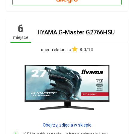
6
IIYAMA G‑Master G2766HSU
miejsce
8.0
/10
ocena eksperta
Obejrzyj zdjęcia w sklepie
+