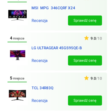
MSI MPG 346CQRF X24
Recenzja
Sprawdź cenę
4
9.0
/10
miejsce
LG ULTRAGEAR 45GS95QE-B
Recenzja
Sprawdź cenę
5
9.0
/10
miejsce
TCL 34R83Q
Recenzja
Sprawdź cenę