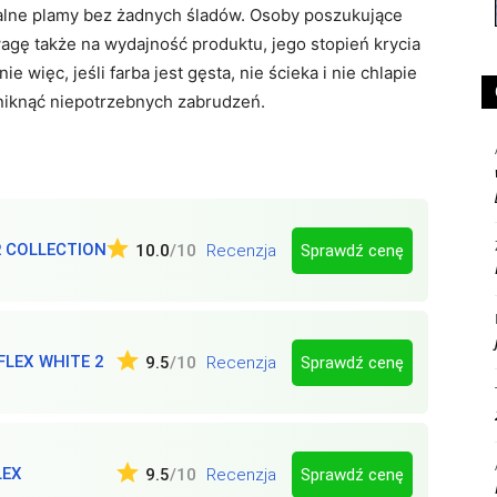
alne plamy bez żadnych śladów. Osoby poszukujące
uwagę także na wydajność produktu, jego stopień krycia
 więc, jeśli farba jest gęsta, nie ścieka i nie chlapie
niknąć niepotrzebnych zabrudzeń.
R COLLECTION
Sprawdź cenę
10.0
/10
Recenzja
FLEX WHITE 2
Sprawdź cenę
9.5
/10
Recenzja
LEX
Sprawdź cenę
9.5
/10
Recenzja