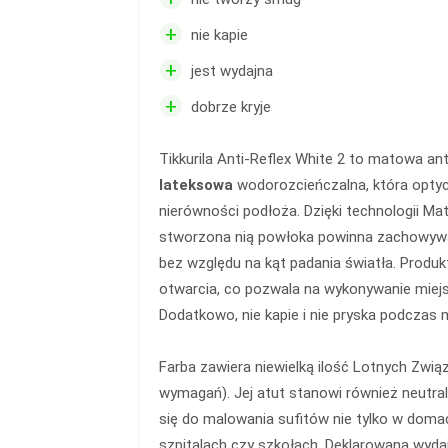
+
nie kapie
+
jest wydajna
+
dobrze kryje
Tikkurila Anti-Reflex White 2 to matowa ant
lateksowa
wodorozcieńczalna, która opty
nierówności podłoża. Dzięki technologii M
stworzona nią powłoka powinna zachowy
bez względu na kąt padania światła. Produ
otwarcia, co pozwala na wykonywanie mie
Dodatkowo, nie kapie i nie pryska podczas 
Farba zawiera niewielką ilość Lotnych Zwią
wymagań). Jej atut stanowi również neutra
się do malowania sufitów nie tylko w domac
szpitalach czy szkołach. Deklarowana wyd