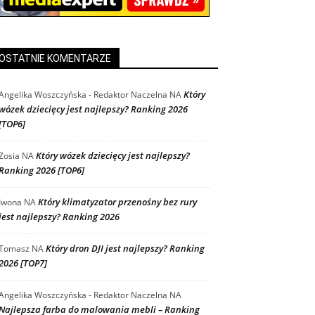
OSTATNIE KOMENTARZE
Który
Angelika Woszczyńska - Redaktor Naczelna
NA
wózek dziecięcy jest najlepszy? Ranking 2026
[TOP6]
Który wózek dziecięcy jest najlepszy?
Zosia
NA
Ranking 2026 [TOP6]
Który klimatyzator przenośny bez rury
Iwona
NA
jest najlepszy? Ranking 2026
Który dron DJI jest najlepszy? Ranking
Tomasz
NA
2026 [TOP7]
Angelika Woszczyńska - Redaktor Naczelna
NA
Najlepsza farba do malowania mebli – Ranking