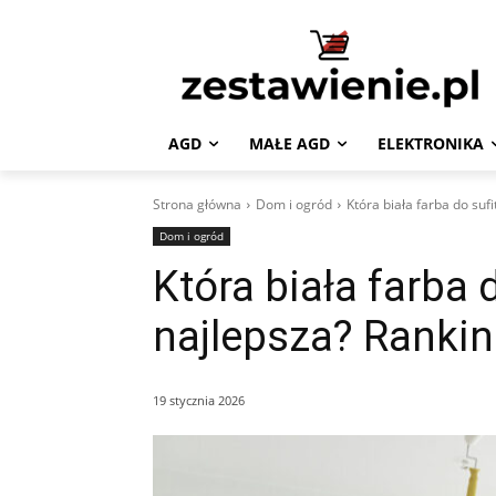
AGD
MAŁE AGD
ELEKTRONIKA
Strona główna
Dom i ogród
Która biała farba do suf
Dom i ogród
Która biała farba d
najlepsza? Rankin
19 stycznia 2026