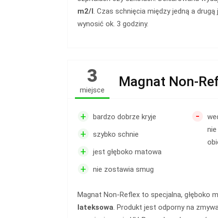
m2/l
. Czas schnięcia między jedną a drugą
wynosić ok. 3 godziny.
3
Magnat Non-Ref
miejsce
-
+
bardzo dobrze kryje
we
nie
+
szybko schnie
obi
+
jest głęboko matowa
+
nie zostawia smug
Magnat Non-Reflex to specjalna, głęboko 
lateksowa
. Produkt jest odporny na zmywa