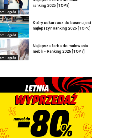
ranking 2025 [TOP8]
om i ogród
Który odkurzacz do basenu jest
najlepszy? Ranking 2026 [TOP6]
om i ogród
Najlepsza farba do malowania
mebli – Ranking 2026 [TOP7]
om i ogród