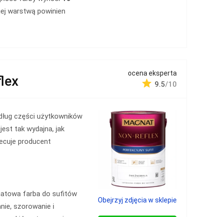
 jej warstwą powinien
ocena eksperta
lex
9.5
/10
dług części użytkowników
 jest tak wydajna, jak
ecuje producent
matowa farba do sufitów
Obejrzyj zdjęcia w sklepie
nie, szorowanie i