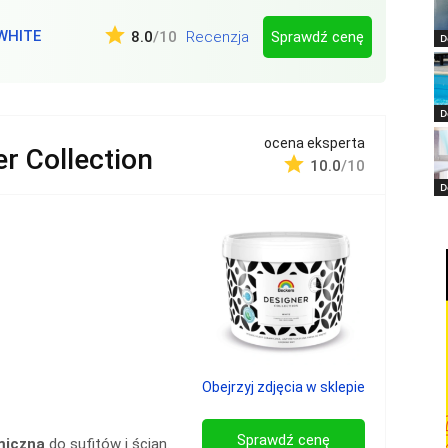
WHITE
Sprawdź cenę
8.0
/10
Recenzja
D
D
ocena eksperta
r Collection
10.0
/10
D
Obejrzyj zdjęcia w sklepie
Sprawdź cenę
miczna
do sufitów i ścian.