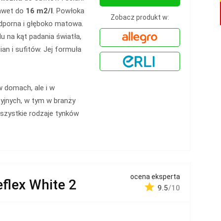
nawet do
16 m2/l
. Powłoka
Zobacz produkt w:
porna i głęboko matowa.
 na kąt padania światła,
n i sufitów. Jej formuła
 domach, ale i w
cyjnych, w tym w branży
wszystkie rodzaje tynków
ocena eksperta
eflex White 2
9.5
/10