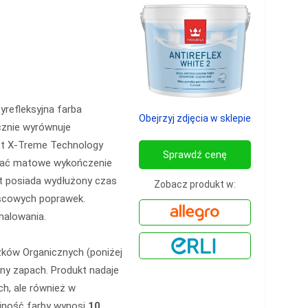
yrefleksyjna farba
Obejrzyj zdjęcia w sklepie
cznie wyrównuje
att X-Treme Technology
Sprawdź cenę
wać matowe wykończenie
kt posiada wydłużony czas
Zobacz produkt w:
jscowych poprawek.
malowania.
zków Organicznych (poniżej
lny zapach. Produkt nadaje
h, ale również w
ajność farby wynosi
10