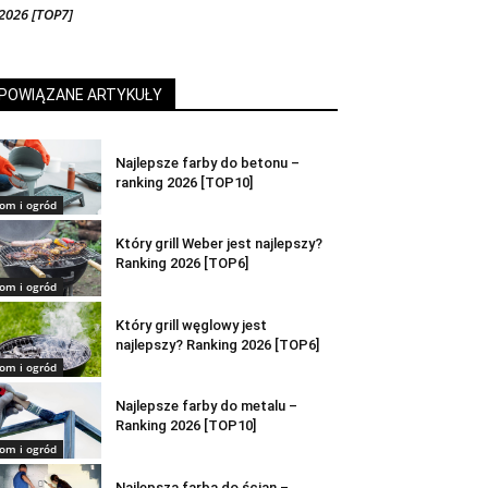
2026 [TOP7]
POWIĄZANE ARTYKUŁY
Najlepsze farby do betonu –
ranking 2026 [TOP10]
om i ogród
Który grill Weber jest najlepszy?
Ranking 2026 [TOP6]
om i ogród
Który grill węglowy jest
najlepszy? Ranking 2026 [TOP6]
om i ogród
Najlepsze farby do metalu –
Ranking 2026 [TOP10]
om i ogród
Najlepsza farba do ścian –