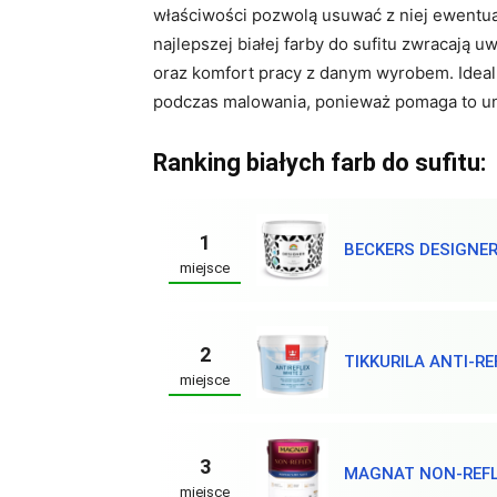
właściwości pozwolą usuwać z niej ewentu
najlepszej białej farby do sufitu zwracają 
oraz komfort pracy z danym wyrobem. Idealnie
podczas malowania, ponieważ pomaga to u
Ranking białych farb do sufitu:
1
BECKERS DESIGNE
miejsce
2
TIKKURILA ANTI-RE
miejsce
3
MAGNAT NON-REF
miejsce