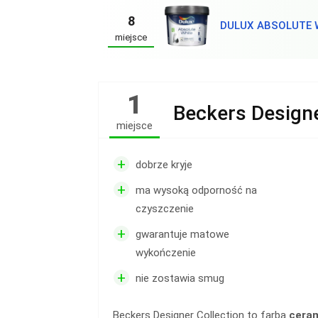
8
DULUX ABSOLUTE 
miejsce
1
Beckers Designe
miejsce
+
dobrze kryje
+
ma wysoką odporność na
czyszczenie
+
gwarantuje matowe
wykończenie
+
nie zostawia smug
Beckers Designer Collection to farba
cera