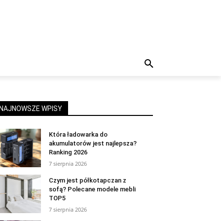
NAJNOWSZE WPISY
Która ładowarka do
akumulatorów jest najlepsza?
Ranking 2026
7 sierpnia 2026
Czym jest półkotapczan z
sofą? Polecane modele mebli
TOP5
7 sierpnia 2026