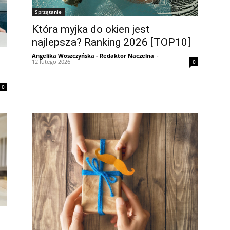
Sprzątanie
Która myjka do okien jest
najlepsza? Ranking 2026 [TOP10]
Angelika Woszczyńska - Redaktor Naczelna
-
12 lutego 2026
0
0