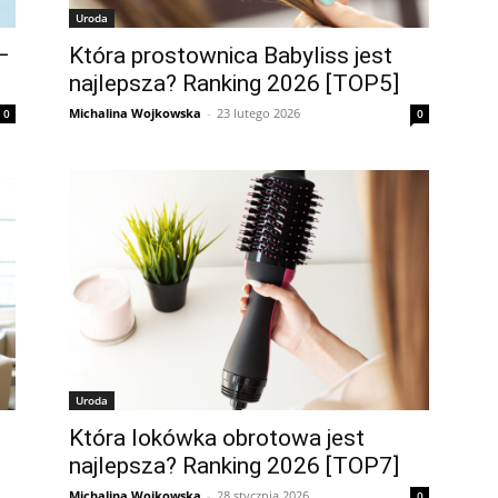
Uroda
–
Która prostownica Babyliss jest
najlepsza? Ranking 2026 [TOP5]
Michalina Wojkowska
-
23 lutego 2026
0
0
Uroda
Która lokówka obrotowa jest
najlepsza? Ranking 2026 [TOP7]
Michalina Wojkowska
-
28 stycznia 2026
0