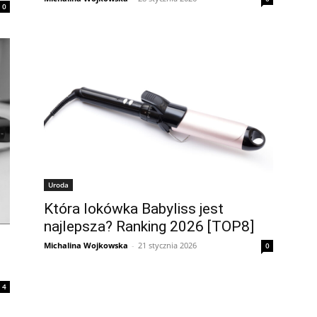
0
Uroda
Która lokówka Babyliss jest
najlepsza? Ranking 2026 [TOP8]
Michalina Wojkowska
-
21 stycznia 2026
0
4