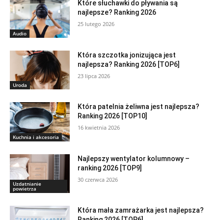
Które słuchawki do pływania są
najlepsze? Ranking 2026
25 lutego 2026
Audio
Która szczotka jonizująca jest
najlepsza? Ranking 2026 [TOP6]
23 lipca 2026
Uroda
Która patelnia żeliwna jest najlepsza?
Ranking 2026 [TOP10]
16 kwietnia 2026
Kuchnia i akcesoria
Najlepszy wentylator kolumnowy –
ranking 2026 [TOP9]
30 czerwca 2026
Uzdatnianie
powietrza
Która mała zamrażarka jest najlepsza?
Ranking 2026 [TOP6]