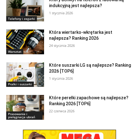
indukcyjną jest najlepsza?
1 stycznia 2026
Telefony i zegarki
Która wiertarko-wkrętarka jest
najlepsza? Ranking 2026
24 stycznia 2026
Warsztat
Które suszarki LG są najlepsze? Ranking
2026 [TOP6]
1 stycznia 2026
Pralki i suszarki
Które perełki zapachowe są najlepsze?
Ranking 2026 [TOP6]
22 czerwca 2026
Prasowanie i
pielęgnacja ubrań