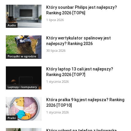
Który sounbar Philips jest najlepszy?
Ranking 2026 [TOP6]
1 lipca 2026
Audio
Który wertykulator spalinowy jest
najlepszy? Ranking 2026
30 lipca 2026
Porządki w ogrodzie
Który laptop 13 cali jest najlepszy?
Ranking 2026 [TOP7]
1 stycznia 2026
Laptopy i komputery
Która pralka 9 kg jest najlepsza? Ranking
2026 [TOP10]
1 stycznia 2026
Pralki
Który uchwyt na telefon z ładowarką