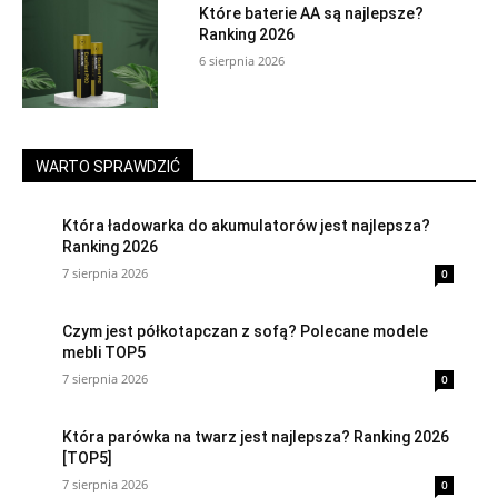
Które baterie AA są najlepsze?
Ranking 2026
6 sierpnia 2026
WARTO SPRAWDZIĆ
Która ładowarka do akumulatorów jest najlepsza?
Ranking 2026
7 sierpnia 2026
0
Czym jest półkotapczan z sofą? Polecane modele
mebli TOP5
7 sierpnia 2026
0
Która parówka na twarz jest najlepsza? Ranking 2026
[TOP5]
7 sierpnia 2026
0