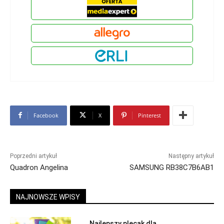
Facebook
X
Pinterest
Poprzedni artykuł
Następny artykuł
Quadron Angelina
SAMSUNG RB38C7B6AB1
NAJNOWSZE WPISY
Najlepszy plecak dla