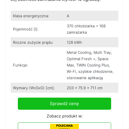
Klasa energetyczna:
A
370 chłodziarka + 168
Pojemność [l]:
zamrażarka
Roczne zużycie prądu:
128 kWh
Metal Cooling, Multi Tray,
Optimal Fresh +, Space
Funkcje:
Max, TWIN Cooling Plus,
Wi-Fi, szybkie chłodzenie,
sterowanie aplikacją
Wymiary (WxSxG) [cm]:
203 x 75.9 x 71.1 cm
Sprawdź cenę
Zobacz produkt w: