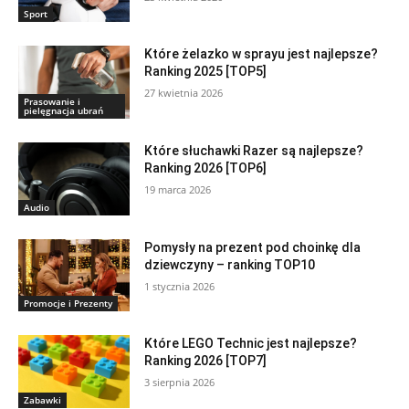
Sport
Które żelazko w sprayu jest najlepsze?
Ranking 2025 [TOP5]
27 kwietnia 2026
Prasowanie i
pielęgnacja ubrań
Które słuchawki Razer są najlepsze?
Ranking 2026 [TOP6]
19 marca 2026
Audio
Pomysły na prezent pod choinkę dla
dziewczyny – ranking TOP10
1 stycznia 2026
Promocje i Prezenty
Które LEGO Technic jest najlepsze?
Ranking 2026 [TOP7]
3 sierpnia 2026
Zabawki