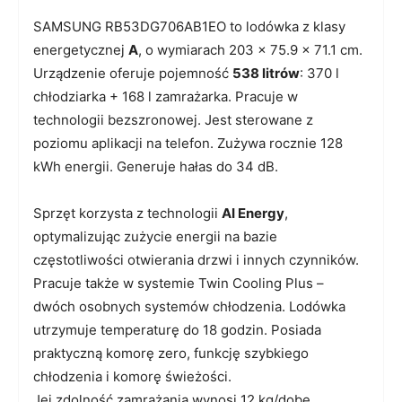
SAMSUNG RB53DG706AB1EO to lodówka z klasy
energetycznej
A
, o wymiarach 203 x 75.9 x 71.1 cm.
Urządzenie oferuje pojemność
538 litrów
: 370 l
chłodziarka + 168 l zamrażarka. Pracuje w
technologii bezszronowej. Jest sterowane z
poziomu aplikacji na telefon. Zużywa rocznie 128
kWh energii. Generuje hałas do 34 dB.
Sprzęt korzysta z technologii
AI Energy
,
optymalizując zużycie energii na bazie
częstotliwości otwierania drzwi i innych czynników.
Pracuje także w systemie Twin Cooling Plus –
dwóch osobnych systemów chłodzenia. Lodówka
utrzymuje temperaturę do 18 godzin. Posiada
praktyczną komorę zero, funkcję szybkiego
chłodzenia i komorę świeżości.
Jej zdolność zamrażania wynosi 12 kg/dobę.