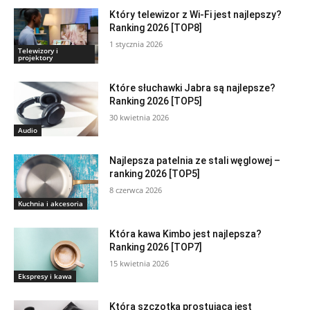
Który telewizor z Wi-Fi jest najlepszy?
Ranking 2026 [TOP8]
1 stycznia 2026
Telewizory i
projektory
Które słuchawki Jabra są najlepsze?
Ranking 2026 [TOP5]
30 kwietnia 2026
Audio
Najlepsza patelnia ze stali węglowej –
ranking 2026 [TOP5]
8 czerwca 2026
Kuchnia i akcesoria
Która kawa Kimbo jest najlepsza?
Ranking 2026 [TOP7]
15 kwietnia 2026
Ekspresy i kawa
Która szczotka prostująca jest