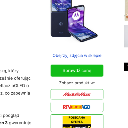
Obejrzyj zdjęcia w sklepie
Sprawdź cenę
ką, który
ześnie oferując
Zobacz produkt w:
tlacz pOLED o
Hz, co zapewnia
i podgląd
en 3
gwarantuje