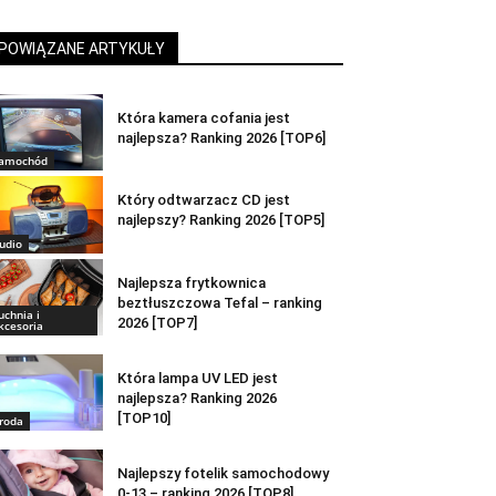
POWIĄZANE ARTYKUŁY
Która kamera cofania jest
najlepsza? Ranking 2026 [TOP6]
amochód
Który odtwarzacz CD jest
najlepszy? Ranking 2026 [TOP5]
udio
Najlepsza frytkownica
beztłuszczowa Tefal – ranking
uchnia i
2026 [TOP7]
kcesoria
Która lampa UV LED jest
najlepsza? Ranking 2026
[TOP10]
roda
Najlepszy fotelik samochodowy
0-13 – ranking 2026 [TOP8]