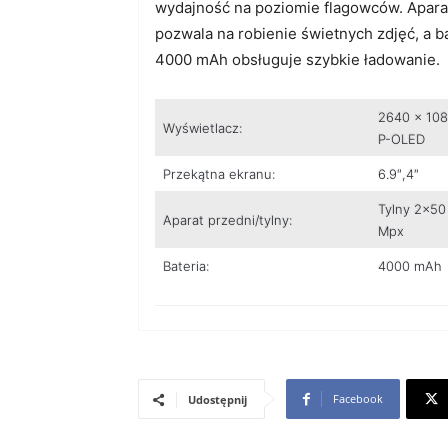
wydajność na poziomie flagowców. Apara
pozwala na robienie świetnych zdjęć, a b
4000 mAh obsługuje szybkie ładowanie.
2640 x 108
Wyświetlacz:
P-OLED
Przekątna ekranu:
6.9″,4″
Tylny 2×50
Aparat przedni/tylny:
Mpx
Bateria:
4000 mAh
Facebook
Udostępnij