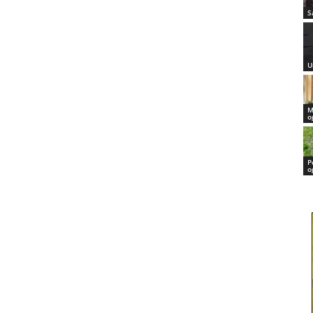
S
U
M
o
P
o