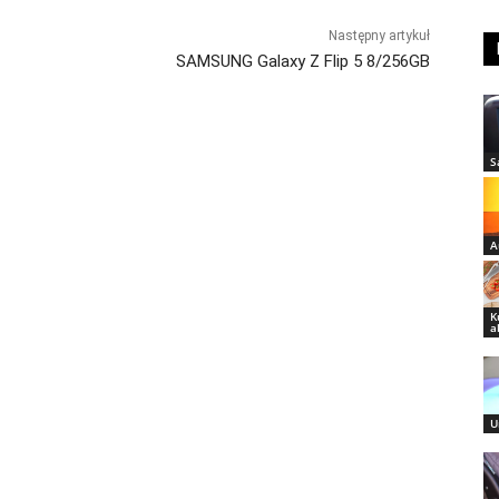
Następny artykuł
SAMSUNG Galaxy Z Flip 5 8/256GB
S
A
K
a
U