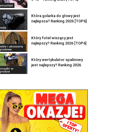
amochód
Która golarka do głowy jest
najlepsza? Ranking 2026 [TOP6]
roda
Który fotel wiszący jest
najlepszy? Ranking 2026 [TOP6]
eble i akcesoria
grodowe
Który wertykulator spalinowy
jest najlepszy? Ranking 2026
orządki w
grodzie