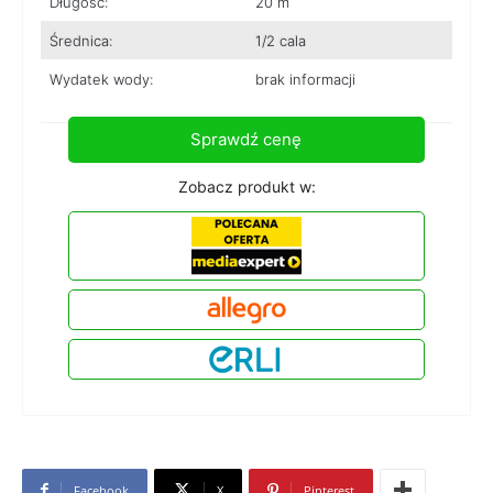
Długość:
20 m
Średnica:
1/2 cala
Wydatek wody:
brak informacji
Sprawdź cenę
Zobacz produkt w:
Facebook
X
Pinterest