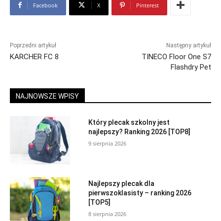
Facebook
X
Pinterest
Poprzedni artykuł
Następny artykuł
KARCHER FC 8
TINECO Floor One S7
Flashdry Pet
NAJNOWSZE WPISY
Który plecak szkolny jest
najlepszy? Ranking 2026 [TOP8]
9 sierpnia 2026
Najlepszy plecak dla
pierwszoklasisty – ranking 2026
[TOP5]
8 sierpnia 2026