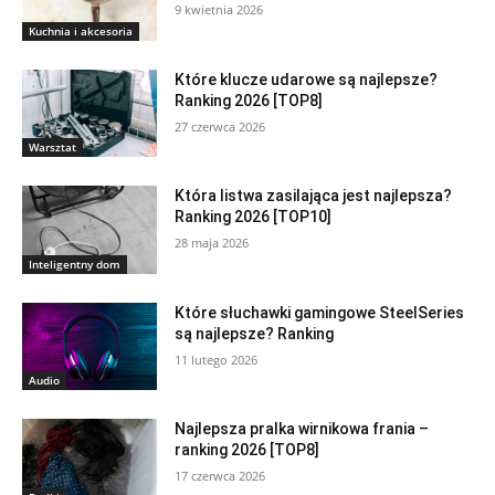
9 kwietnia 2026
Kuchnia i akcesoria
Które klucze udarowe są najlepsze?
Ranking 2026 [TOP8]
27 czerwca 2026
Warsztat
Która listwa zasilająca jest najlepsza?
Ranking 2026 [TOP10]
28 maja 2026
Inteligentny dom
Które słuchawki gamingowe SteelSeries
są najlepsze? Ranking
11 lutego 2026
Audio
Najlepsza pralka wirnikowa frania –
ranking 2026 [TOP8]
17 czerwca 2026