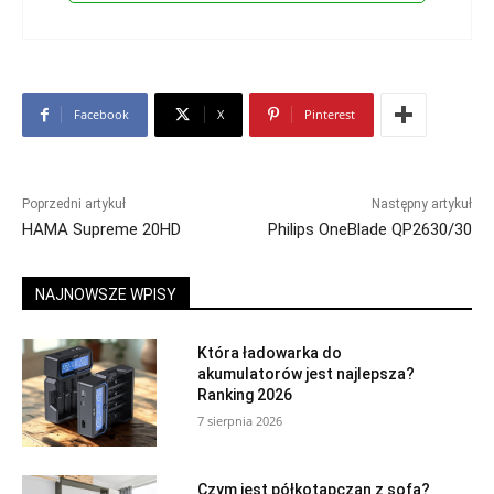
Facebook
X
Pinterest
Poprzedni artykuł
Następny artykuł
HAMA Supreme 20HD
Philips OneBlade QP2630/30
NAJNOWSZE WPISY
Która ładowarka do
akumulatorów jest najlepsza?
Ranking 2026
7 sierpnia 2026
Czym jest półkotapczan z sofą?