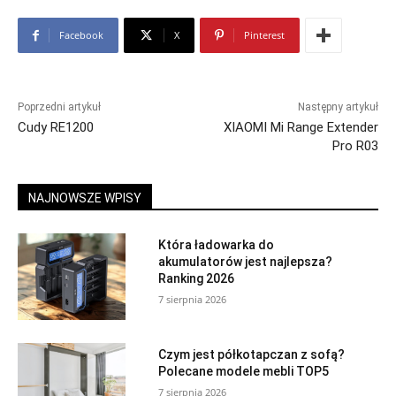
Facebook
X
Pinterest
Poprzedni artykuł
Następny artykuł
Cudy RE1200
XIAOMI Mi Range Extender
Pro R03
NAJNOWSZE WPISY
Która ładowarka do
akumulatorów jest najlepsza?
Ranking 2026
7 sierpnia 2026
Czym jest półkotapczan z sofą?
Polecane modele mebli TOP5
7 sierpnia 2026