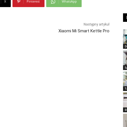
X
Pinterest
WhatsApp
Następny artykuł
Xiaomi Mi Smart Kettle Pro
D
S
T
E