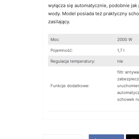
wyłącza się automatycznie, podobnie jak
wody. Model posiada też praktyczny sc
zasilający.
Moc:
2000 W
Pojemność:
1,7 l
Regulacja temperatury:
nie
filtr antyw
zabezpiecz
Funkcje dodatkowe:
uruchomie
automatycz
schowek n