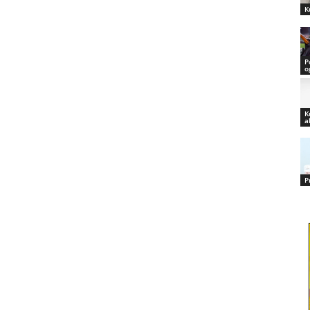
K
P
o
K
a
P