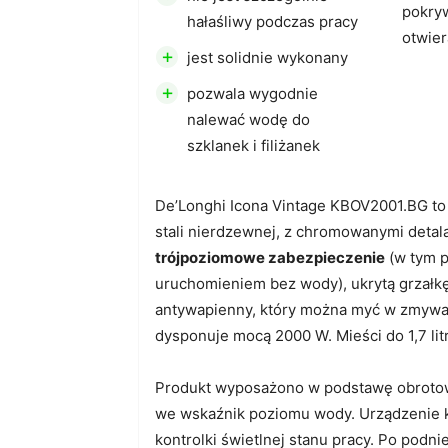
pokryw
hałaśliwy podczas pracy
otwier
+
jest solidnie wykonany
+
pozwala wygodnie
nalewać wodę do
szklanek i filiżanek
De’Longhi Icona Vintage KBOV2001.BG to 
stali nierdzewnej, z chromowanymi detal
trójpoziomowe zabezpieczenie
(w tym 
uruchomieniem bez wody), ukrytą grzałkę
antywapienny, który można myć w zmywar
dysponuje mocą 2000 W. Mieści do 1,7 lit
Produkt wyposażono w podstawę obrotow
we wskaźnik poziomu wody. Urządzenie k
kontrolki świetlnej stanu pracy. Po podn