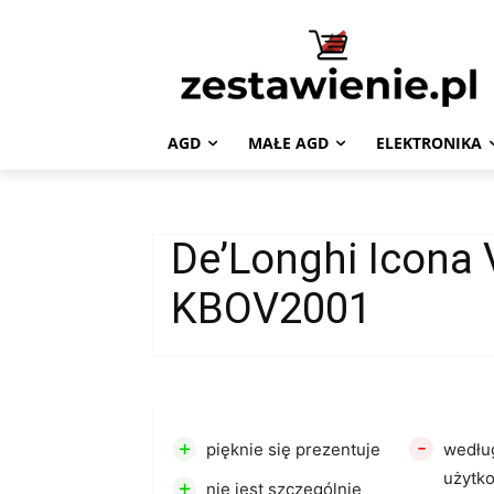
AGD
MAŁE AGD
ELEKTRONIKA
De’Longhi Icona 
KBOV2001
+
-
pięknie się prezentuje
wedłu
użytk
+
nie jest szczególnie