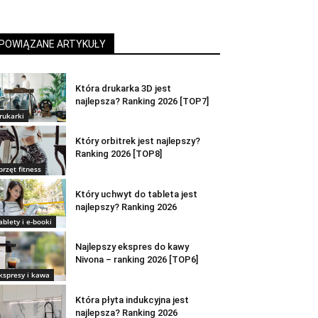
POWIĄZANE ARTYKUŁY
Która drukarka 3D jest
najlepsza? Ranking 2026 [TOP7]
rukarki
Który orbitrek jest najlepszy?
Ranking 2026 [TOP8]
przęt fitness
Który uchwyt do tableta jest
najlepszy? Ranking 2026
ablety i e-booki
Najlepszy ekspres do kawy
Nivona – ranking 2026 [TOP6]
kspresy i kawa
Która płyta indukcyjna jest
najlepsza? Ranking 2026