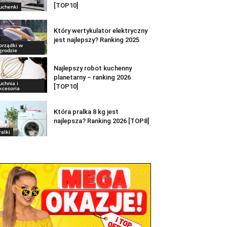
[TOP10]
uchenki
Który wertykulator elektryczny
jest najlepszy? Ranking 2025
orządki w
grodzie
Najlepszy robot kuchenny
planetarny – ranking 2026
uchnia i
[TOP10]
kcesoria
Która pralka 8 kg jest
najlepsza? Ranking 2026 [TOP8]
ralki