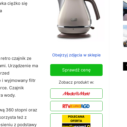
ka ciężko się
a
Obejrzyj zdjęcia w sklepie
retro czajnik ze
ami. Urządzenie ma
Sprawdź cenę
przed
 i wyjmowany filtr
Zobacz produkt w:
ce. Czajnik
ra wody.
ą 360 stopni oraz
orzysta też z
iesieniu z podstawy