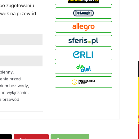
 po zagotowaniu
howek na przewód
apienny,
enie przed
niem bez wody,
ne wyłączanie,
a przewód