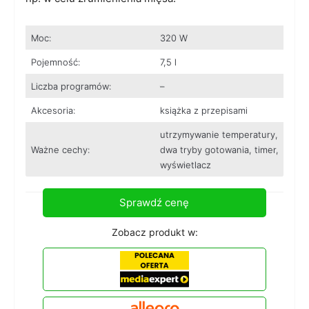
Moc:
320 W
Pojemność:
7,5 l
Liczba programów:
–
Akcesoria:
książka z przepisami
utrzymywanie temperatury,
Ważne cechy:
dwa tryby gotowania, timer,
wyświetlacz
Sprawdź cenę
Zobacz produkt w: