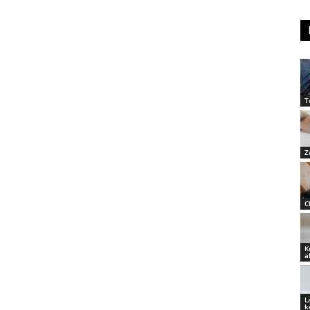
T
Z
C
K
a
L
k