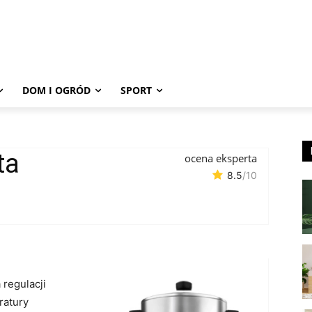
DOM I OGRÓD
SPORT
ta
ocena eksperta
8.5
/10
 regulacji
ratury