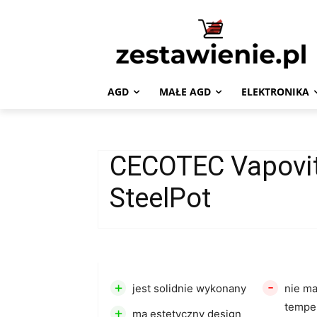
AGD
MAŁE AGD
ELEKTRONIKA
CECOTEC Vapovi
SteelPot
+
-
jest solidnie wykonany
nie ma
tempe
+
ma estetyczny design