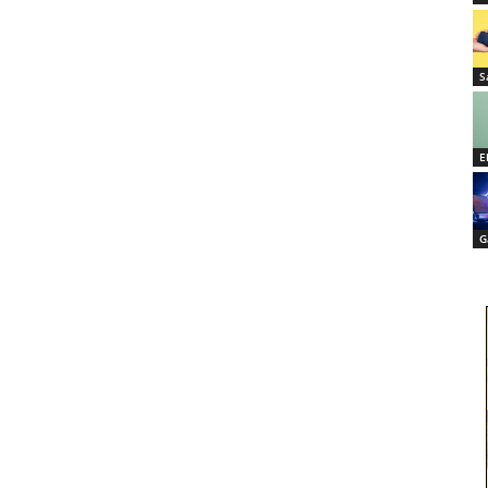
S
E
G