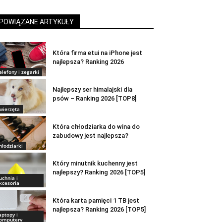
POWIĄZANE ARTYKUŁY
Która firma etui na iPhone jest
najlepsza? Ranking 2026
elefony i zegarki
Najlepszy ser himalajski dla
psów – Ranking 2026 [TOP8]
wierzęta
Która chłodziarka do wina do
zabudowy jest najlepsza?
hłodziarki
Który minutnik kuchenny jest
najlepszy? Ranking 2026 [TOP5]
uchnia i
kcesoria
Która karta pamięci 1 TB jest
najlepsza? Ranking 2026 [TOP5]
aptopy i
omputery