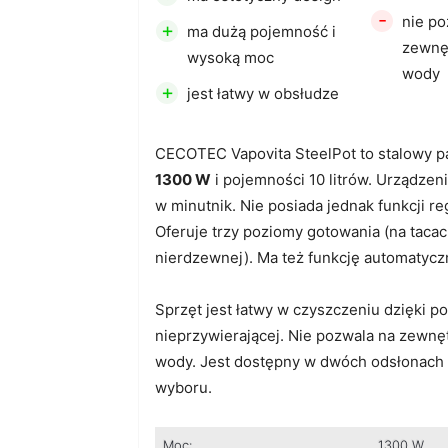
-
nie po
+
ma dużą pojemność i
zewnę
wysoką moc
wody
+
jest łatwy w obsłudze
CECOTEC Vapovita SteelPot to stalowy 
1300 W
i pojemności 10 litrów. Urządzen
w minutnik. Nie posiada jednak funkcji re
Oferuje trzy poziomy gotowania (na tacach
nierdzewnej). Ma też funkcję automatycz
Sprzęt jest łatwy w czyszczeniu dzięki p
nieprzywierającej. Nie pozwala na zewnę
wody. Jest dostępny w dwóch odsłonach 
wyboru.
Moc:
1300 W